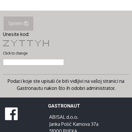
Spremi
Unesite kod:
******* * * ******* ******* * * * *
* * * * * * * * *
* * * * * * * * *
* * * * * *******
* * * * * * *
* * * * * * *
******* * * * * * *
Click to change
Podaci koje ste upisali će biti vidljivi na vašoj stranici na
Gastronautu nakon što ih odobri administrator.
GASTRONAUT
ABISAL d.o.o.
Janka Polić Kamova 37a
51000 RIJEKA