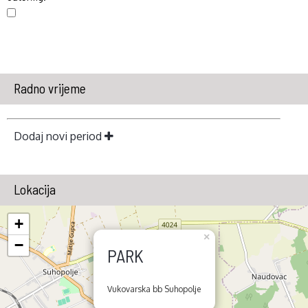
Radno vrijeme
Dodaj novi period
Lokacija
+
×
−
PARK
Vukovarska bb Suhopolje