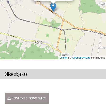
Leaflet
| ©
OpenStreetMap
contributors
Slike objekta
Postavite nove slike