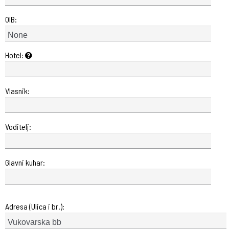
OIB:
Hotel:
Vlasnik:
Voditelj:
Glavni kuhar:
Adresa (Ulica i br.):