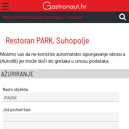
☰
Najveća hrvatska baza restorana i recepata
Restoran PARK, Suhopolje
Molimo vas da ne koristite automatsko ispunjavanje obrasca
(Autofill) jer može doći do grešaka u unosu podataka.
AŽURIRANJE
Naziv objekta:
Još poznat kao: