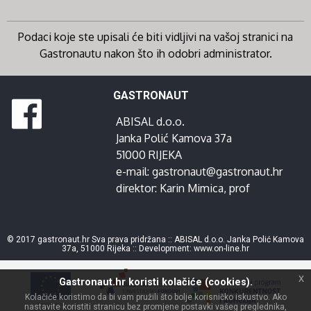
Podaci koje ste upisali će biti vidljivi na vašoj stranici na
Gastronautu nakon što ih odobri administrator.
GASTRONAUT
ABISAL d.o.o.
Janka Polić Kamova 37a
51000 RIJEKA
e-mail:
gastronaut@gastronaut.hr
direktor:
Karin Mimica
, prof
© 2017 gastronaut.hr Sva prava pridržana :: ABISAL d.o.o. Janka Polić Kamova
37a, 51000 Rijeka :: Development:
www.on-line.hr
x
Gastronaut.hr koristi kolačiće (cookies).
Kolačiće koristimo da bi vam pružili što bolje korisničko iskustvo. Ako
nastavite koristiti stranicu bez promjene postavki vašeg preglednika,