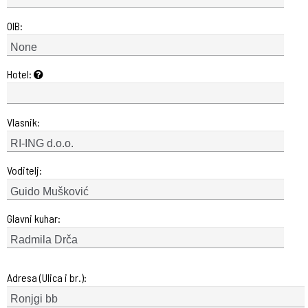
OIB:
Hotel:
Vlasnik:
Voditelj:
Glavni kuhar:
Adresa (Ulica i br.):