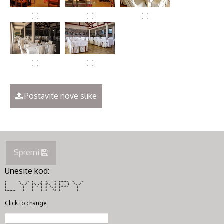
Postavite nove slike
Spremi
Unesite kod:
* * * * * * * ****** * *
* * * ** ** ** * * * * *
* * * * * * * * * * * * * *
* * * * * * * * ****** *
* * * * * * * * *
* * * * * ** * *
******* * * * * * * *
Click to change