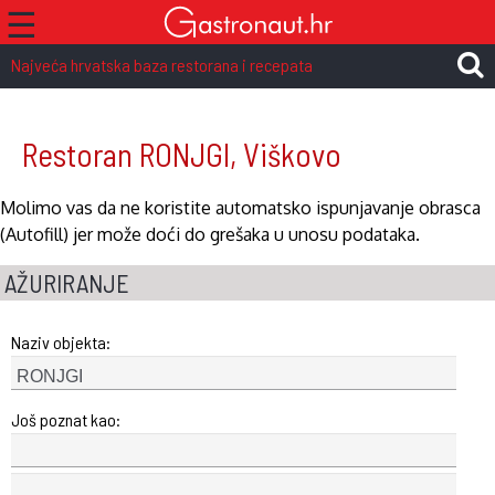
☰
Najveća hrvatska baza restorana i recepata
Restoran RONJGI, Viškovo
Molimo vas da ne koristite automatsko ispunjavanje obrasca
(Autofill) jer može doći do grešaka u unosu podataka.
AŽURIRANJE
Naziv objekta:
Još poznat kao: