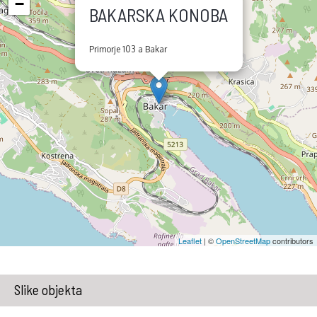
−
BAKARSKA KONOBA
Primorje 103 a Bakar
Leaflet
| ©
OpenStreetMap
contributors
Slike objekta