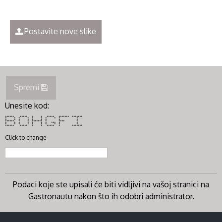
Postavite nove slike
Spremi
Unesite kod:
****** ***** * * ***** ******* *******
* * * * * * * * * *
* * * * * * * * *
****** * * ******* * **** *
* * * * * * * *** * *
* * * * * * * * * *
****** ***** * * ***** * *******
Click to change
Podaci koje ste upisali će biti vidljivi na vašoj stranici na
Gastronautu nakon što ih odobri administrator.