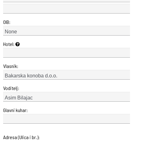
OIB:
Hotel:
Vlasnik:
Voditelj:
Glavni kuhar:
Adresa (Ulica i br.):