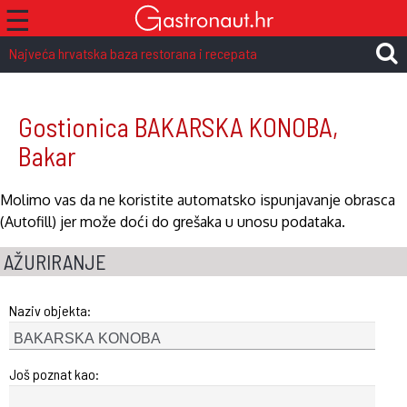
☰
Najveća hrvatska baza restorana i recepata
Gostionica BAKARSKA KONOBA,
Bakar
Molimo vas da ne koristite automatsko ispunjavanje obrasca
(Autofill) jer može doći do grešaka u unosu podataka.
AŽURIRANJE
Naziv objekta:
Još poznat kao: