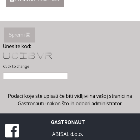
Spremi
Unesite kod:
* * ***** ******* ****** * * ******
* * * * * * * * * * *
* * * * * * * * * *
* * * * ****** * * ******
* * * * * * * * * *
* * * * * * * * * * *
***** ***** ******* ****** * * *
Click to change
Podaci koje ste upisali će biti vidljivi na vašoj stranici na
Gastronautu nakon što ih odobri administrator.
GASTRONAUT
ABISAL d.o.o.