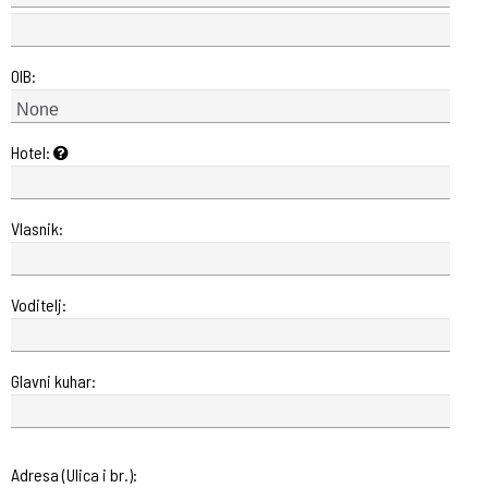
OIB:
Hotel:
Vlasnik:
Voditelj:
Glavni kuhar:
Adresa (Ulica i br.):