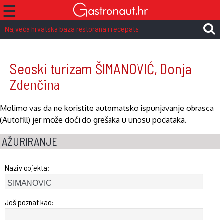
☰
Najveća hrvatska baza restorana i recepata
Seoski turizam ŠIMANOVIĆ, Donja
Zdenčina
Molimo vas da ne koristite automatsko ispunjavanje obrasca
(Autofill) jer može doći do grešaka u unosu podataka.
AŽURIRANJE
Naziv objekta:
Još poznat kao: