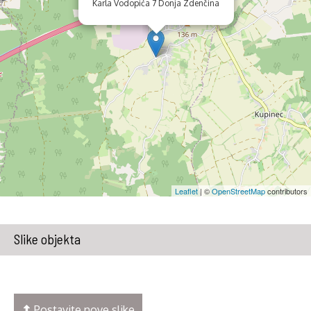
Karla Vodopića 7 Donja Zdenčina
Leaflet
| ©
OpenStreetMap
contributors
Slike objekta
Postavite nove slike