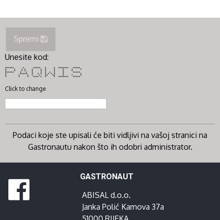
Spremi
Unesite kod:
****** * ***** * * ******* *****
* * * * * * * * * * *
* * * * * * * * * *
****** * * * * * * * * *****
* ***** * * * * * * * * *
* * * * * ** ** * * *
* * * **** * * * ******* *****
Click to change
Podaci koje ste upisali će biti vidljivi na vašoj stranici na
Gastronautu nakon što ih odobri administrator.
GASTRONAUT
ABISAL d.o.o.
Janka Polić Kamova 37a
51000 RIJEKA