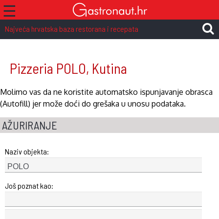
☰
Najveća hrvatska baza restorana i recepata
Pizzeria POLO, Kutina
Molimo vas da ne koristite automatsko ispunjavanje obrasca
(Autofill) jer može doći do grešaka u unosu podataka.
AŽURIRANJE
Naziv objekta:
Još poznat kao: