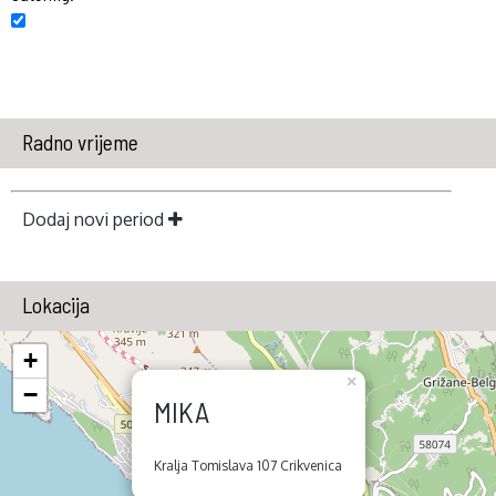
Radno vrijeme
Dodaj novi period
Lokacija
+
×
−
MIKA
Kralja Tomislava 107 Crikvenica