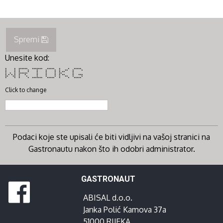
Spremi
Unesite kod:
* * ****** ******* ***** * * *****
* * * * * * * * ** * *
* * * * * * * * ** *
* * * ****** * * * ** *
* * * * * * * * * * ** * ***
** ** * * * * * * ** * *
* * * * ******* ***** * * *****
Click to change
Podaci koje ste upisali će biti vidljivi na vašoj stranici na
Gastronautu nakon što ih odobri administrator.
GASTRONAUT
ABISAL d.o.o.
Janka Polić Kamova 37a
51000 RIJEKA