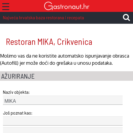
☰
Najveća hrvatska baza restorana i recepata
Restoran MIKA, Crikvenica
Molimo vas da ne koristite automatsko ispunjavanje obrasca
(Autofill) jer može doći do grešaka u unosu podataka.
AŽURIRANJE
Naziv objekta:
Još poznat kao: