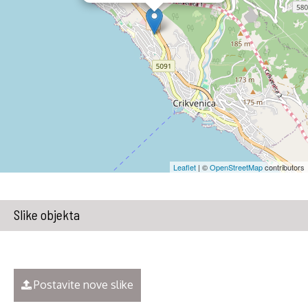
Leaflet
| ©
OpenStreetMap
contributors
Slike objekta
Postavite nove slike