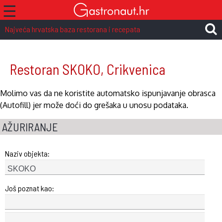
☰
Najveća hrvatska baza restorana i recepata
Restoran SKOKO, Crikvenica
Molimo vas da ne koristite automatsko ispunjavanje obrasca
(Autofill) jer može doći do grešaka u unosu podataka.
AŽURIRANJE
Naziv objekta:
Još poznat kao: