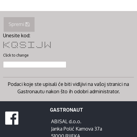
Spremi
Unesite kod:
* * ***** ***** ******* * * *
* ** * * * * * * * *
* ** * * * * * * *
** * * ***** * * * * *
* ** * * * * * * * * * *
* ** * * * * * * * ** **
* * **** * ***** ******* ***** * *
Click to change
Podaci koje ste upisali će biti vidljivi na vašoj stranici na
Gastronautu nakon što ih odobri administrator.
GASTRONAUT
ABISAL d.o.o.
Janka Polić Kamova 37a
51000 RIJEKA