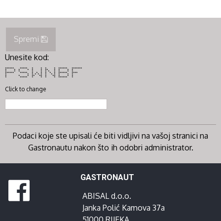
Spremi
Unesite kod:
****** ***** * * * * ****** *******
* * * * * * ** * * * *
* * * * * * * * * * *
****** ***** * * * * * * ****** ****
* * * * * * * * * * * *
* * * ** ** * ** * * *
* ***** * * * * ****** *
Click to change
Podaci koje ste upisali će biti vidljivi na vašoj stranici na
Gastronautu nakon što ih odobri administrator.
GASTRONAUT
ABISAL d.o.o.
Janka Polić Kamova 37a
51000 RIJEKA