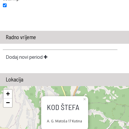
Radno vrijeme
Dodaj novi period
Lokacija
+
×
−
KOD ŠTEFA
A. G. Matoša 17 Kutina