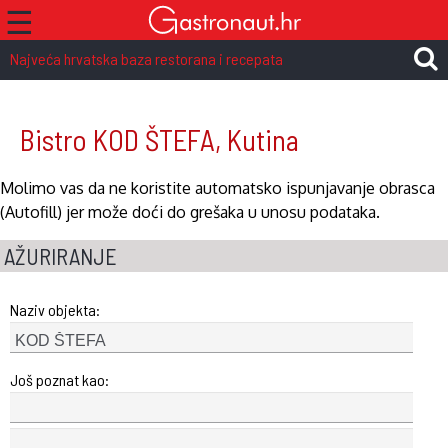
☰
Najveća hrvatska baza restorana i recepata
Bistro KOD ŠTEFA, Kutina
Molimo vas da ne koristite automatsko ispunjavanje obrasca
(Autofill) jer može doći do grešaka u unosu podataka.
AŽURIRANJE
Naziv objekta:
Još poznat kao: