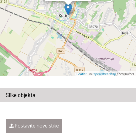
Leaflet
| ©
OpenStreetMap
contributors
Slike objekta
Postavite nove slike