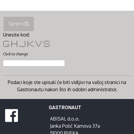
Spremi
Unesite kod:
***** * * * * * * * *****
* * * * * * ** * * * *
* * * * * ** * * *
* ******* * ** * * *****
* *** * * * * ** * * *
* * * * * * * ** * * * *
***** * * ***** * * * *****
Click to change
Podaci koje ste upisali će biti vidljivi na vašoj stranici na
Gastronautu nakon što ih odobri administrator.
GASTRONAUT
ABISAL d.o.o.
Janka Polić Kamova 37a
51000 RIJEKA