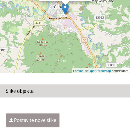
Leaflet
| ©
OpenStreetMap
contributors
Slike objekta
Postavite nove slike