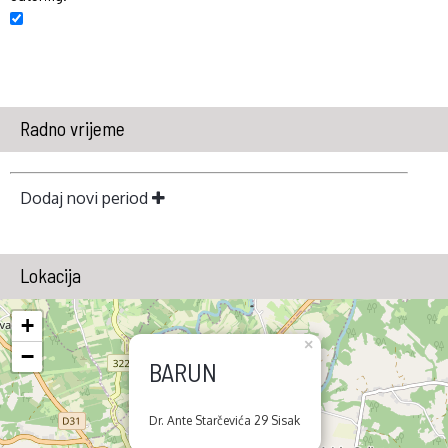
Radno vrijeme
Dodaj novi period
Lokacija
+
×
−
BARUN
Dr. Ante Starčevića 29 Sisak