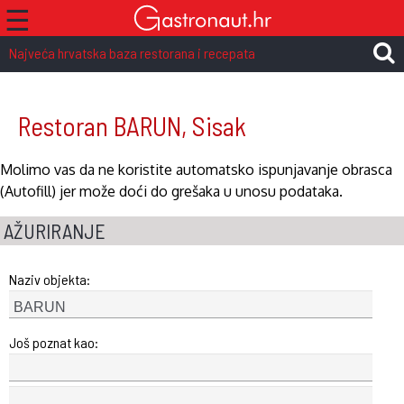
☰
Najveća hrvatska baza restorana i recepata
Restoran BARUN, Sisak
Molimo vas da ne koristite automatsko ispunjavanje obrasca
(Autofill) jer može doći do grešaka u unosu podataka.
AŽURIRANJE
Naziv objekta:
Još poznat kao: