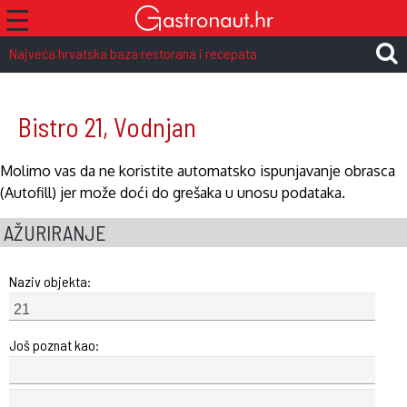
☰
Najveća hrvatska baza restorana i recepata
Bistro 21, Vodnjan
Molimo vas da ne koristite automatsko ispunjavanje obrasca
(Autofill) jer može doći do grešaka u unosu podataka.
AŽURIRANJE
Naziv objekta:
Još poznat kao: