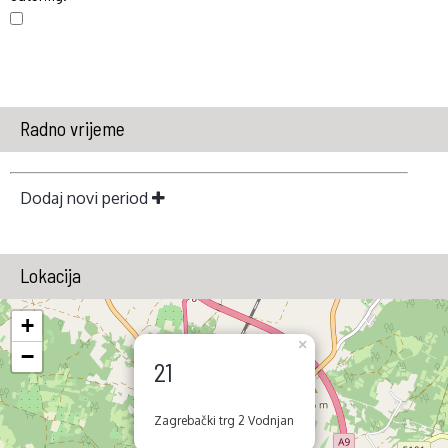
Radno vrijeme
Dodaj novi period
Lokacija
+
×
−
21
Zagrebački trg 2 Vodnjan