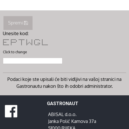
Spremi
Unesite kod:
******* ****** ******* * * ***** *
* * * * * * * * *
* * * * * * * *
**** ****** * * * * * *
* * * * * * * * *** *
* * * ** ** * * *
******* * * * * ***** *******
Click to change
Podaci koje ste upisali će biti vidljivi na vašoj stranici na
Gastronautu nakon što ih odobri administrator.
GASTRONAUT
ABISAL d.o.o.
Janka Polić Kamova 37a
51000 RIJEKA