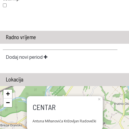
Radno vrijeme
Dodaj novi period
Lokacija
+
×
−
CENTAR
Antuna Mihanovića Križovljan Radovečki