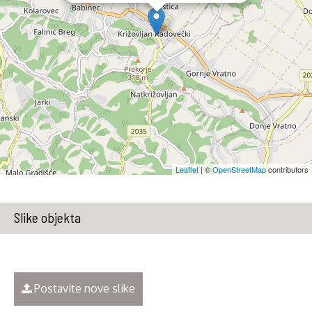
Leaflet
| ©
OpenStreetMap
contributors
Slike objekta
Postavite nove slike