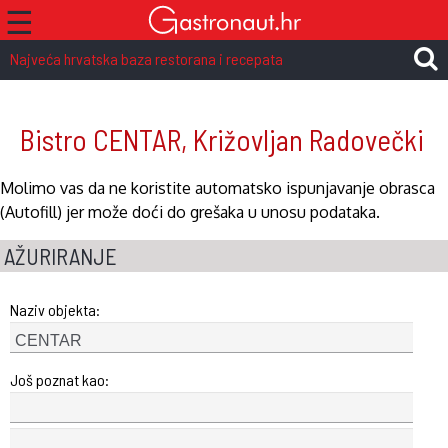
☰
Najveća hrvatska baza restorana i recepata
Bistro CENTAR, Križovljan Radovečki
Molimo vas da ne koristite automatsko ispunjavanje obrasca
(Autofill) jer može doći do grešaka u unosu podataka.
AŽURIRANJE
Naziv objekta:
Još poznat kao: