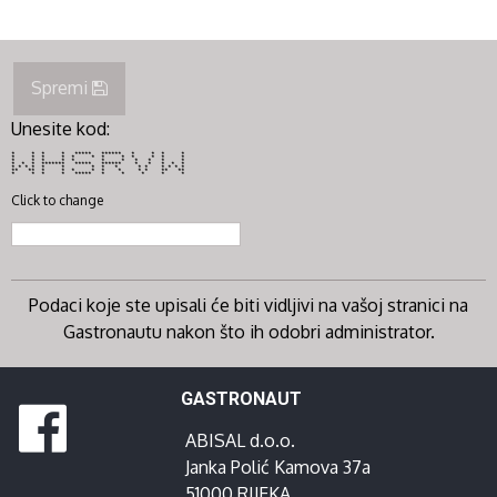
Spremi
Unesite kod:
* * * * ***** ****** * * * *
* * * * * * * * * * * *
* * * * * * * * * * *
* * * ******* ***** ****** * * * * *
* * * * * * * * * * * * * * *
** ** * * * * * * * * ** **
* * * * ***** * * * * *
Click to change
Podaci koje ste upisali će biti vidljivi na vašoj stranici na
Gastronautu nakon što ih odobri administrator.
GASTRONAUT
ABISAL d.o.o.
Janka Polić Kamova 37a
51000 RIJEKA