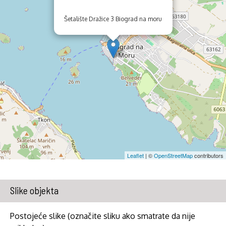
Šetalište Dražice 3 Biograd na moru
Leaflet
| ©
OpenStreetMap
contributors
Slike objekta
Postojeće slike (označite sliku ako smatrate da nije