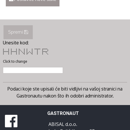
Spremi
Unesite kod:
* * * * * * * * ******* ******
* * * * ** * * * * * *
* * * * * * * * * * * *
******* ******* * * * * * * * ******
* * * * * * * * * * * * * *
* * * * * ** ** ** * * *
* * * * * * * * * * *
Click to change
Podaci koje ste upisali će biti vidljivi na vašoj stranici na
Gastronautu nakon što ih odobri administrator.
GASTRONAUT
ABISAL d.o.o.