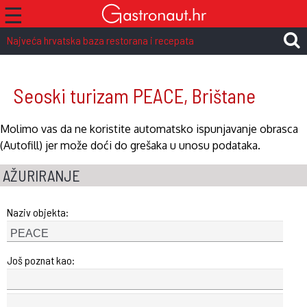
☰
Najveća hrvatska baza restorana i recepata
Seoski turizam PEACE, Brištane
Molimo vas da ne koristite automatsko ispunjavanje obrasca
(Autofill) jer može doći do grešaka u unosu podataka.
AŽURIRANJE
Naziv objekta:
Još poznat kao: