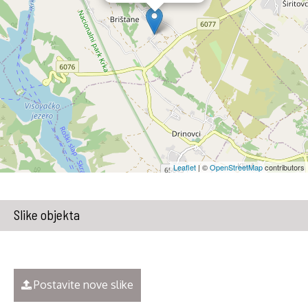
Leaflet
| ©
OpenStreetMap
contributors
Slike objekta
Postavite nove slike