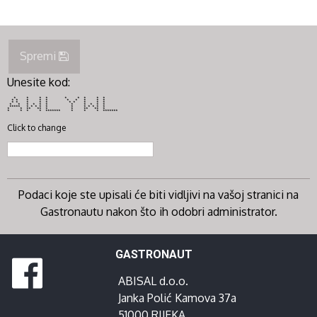
Spremi
Unesite kod:
* * * * * * * * *
* * * * * * * * * *
* * * * * * * * * *
* * * * * * * * * * *
***** * * * * * * * * * * *
* * ** ** * * ** ** *
* * * * ******* * * * *******
Click to change
Podaci koje ste upisali će biti vidljivi na vašoj stranici na
Gastronautu nakon što ih odobri administrator.
GASTRONAUT
ABISAL d.o.o.
Janka Polić Kamova 37a
51000 RIJEKA