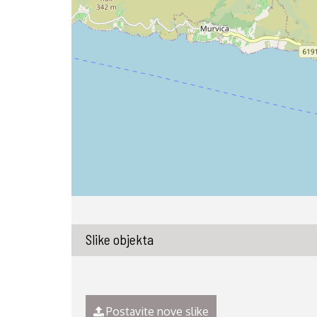
Slike objekta
Postavite nove slike