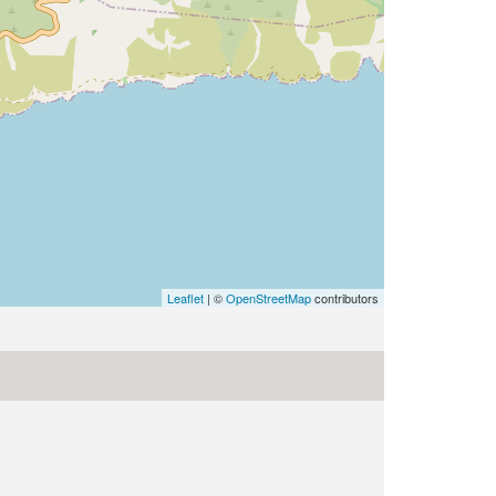
Leaflet
| ©
OpenStreetMap
contributors