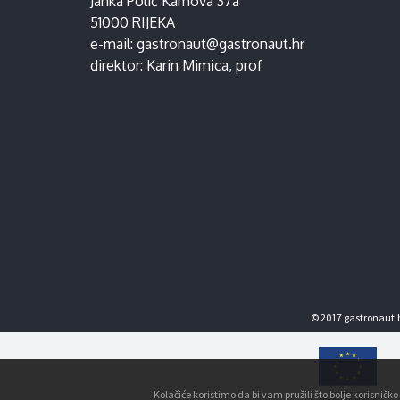
Janka Polić Kamova 37a
51000 RIJEKA
e-mail:
gastronaut@gastronaut.hr
direktor:
Karin Mimica
, prof
© 2017 gastronaut.h
Kolačiće koristimo da bi vam pružili što bolje korisnič