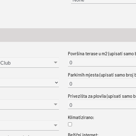
Površina terase u m2 (upisati samo b
 Club
Parkirnih mjesta (upisati samo broj b
Privezišta za plovila (upisati samo br
Klimatizirano:
Bežični internet: