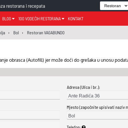
za restorana i recepata
BLOG
100 VODEĆIH RESTORANA
KONTAKT
EDJELO
TEMA TJEDNA
KRAPINSKO-ZAGORSKA ŽUPANIJA
GLASANJE
KNJIGE
ZANIMLJIVOSTI
ija
Bol
Restoran VAGABUNDO
ĐUJELO
KLUB
SISAČKO-MOSLAVAČKA ŽUPANIJA
GASTRO REGIJE
AK
VARAŽDINSKA ŽUPANIJA
SERT
BJELOVARSKO-BILOGORSKA ŽUPANIJA
nje obrasca (Autofill) jer može doći do grešaka u unosu podat
PICI
LIČKO-SENJSKA ŽUPANIJA
POŽEŠKO-SLAVONSKA ŽUPANIJA
Adresa (Ulica i br.):
ZADARSKA ŽUPANIJA
ŠIBENSKO-KNINSKA ŽUPANIJA
Mjesto (započnite upisivati naziv 
SPLITSKO-DALMATINSKA ŽUPANIJA
DUBROVAČKO-NERETVANSKA ŽUPANIJA
Telefon: