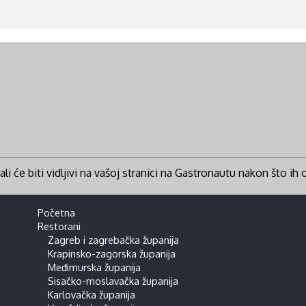
li će biti vidljivi na vašoj stranici na Gastronautu nakon što ih
Početna
Restorani
Zagreb i zagrebačka županija
Krapinsko-zagorska županija
Međimurska županija
Sisačko-moslavačka županija
Karlovačka županija