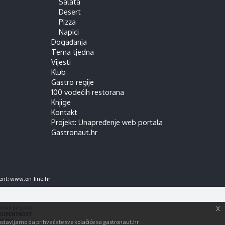
Salata
Desert
Pizza
Napici
Događanja
Tema tjedna
Vijesti
Klub
Gastro regije
100 vodećih restorana
Knjige
Kontakt
Projekt: Unapređenje web portala
Gastronaut.hr
ent:
www.on-line.hr
x
tpostavljamo da prihvaćate sve kolačiće sa gastronaut.hr