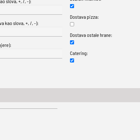
o slova, +, /, -):
Dostava pizza:
 kao slova, +, /, -):
Dostava ostale hrane:
jere):
Catering: