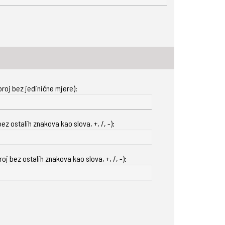
roj bez jedinične mjere):
ez ostalih znakova kao slova, +, /, -):
oj bez ostalih znakova kao slova, +, /, -):