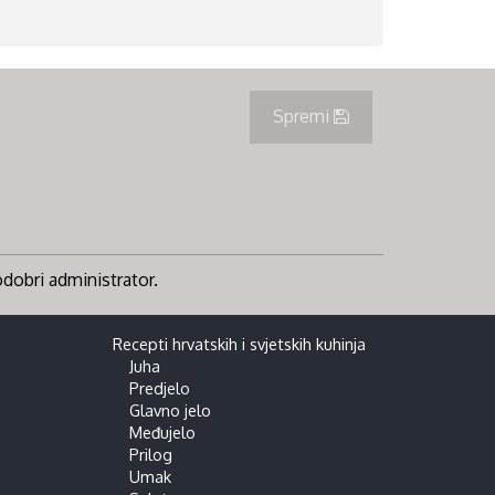
Spremi
 odobri administrator.
Recepti hrvatskih i svjetskih kuhinja
Juha
Predjelo
Glavno jelo
Međujelo
Prilog
Umak