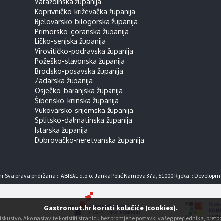
Varaždinska županija
Koprivničko-križevačka županija
Bjelovarsko-bilogorska županija
Primorsko-goranska županija
Ličko-senjska županija
Virovitičko-podravska županija
Požeško-slavonska županija
Brodsko-posavska županija
Zadarska županija
Osječko-baranjska županija
Šibensko-kninska županija
Vukovarsko-srijemska županija
Splitsko-dalmatinska županija
Istarska županija
Dubrovačko-neretvanska županija
r Sva prava pridržana :: ABISAL d.o.o. Janka Polić Kamova 37a, 51000 Rijeka :: Developm
Gastronaut.hr koristi kolačiće (cookies).
ko iskustvo. Ako nastavite koristiti stranicu bez promjene postavki vašeg preglednika, pre