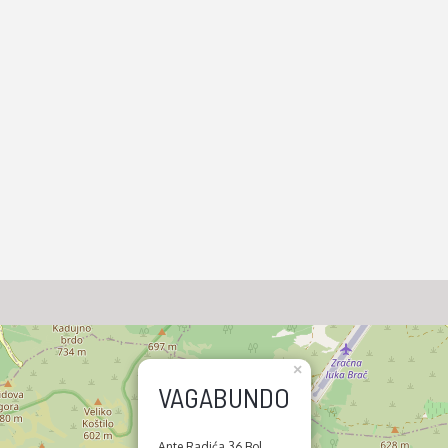
×
VAGABUNDO
Ante Radića 36 Bol