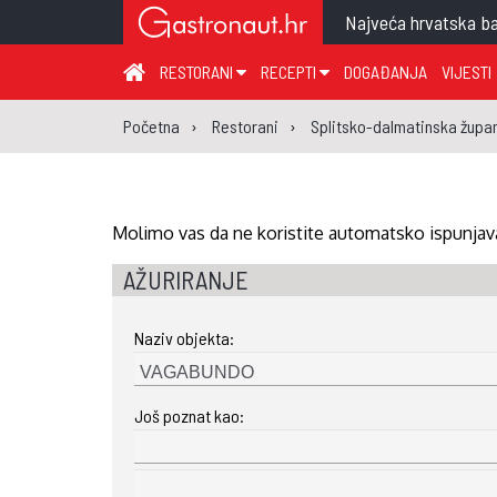
Najveća hrvatska ba
RESTORANI
RECEPTI
DOGAĐANJA
VIJESTI
ZAGREB I ZAGREBAČKA ŽUPANIJA
JUHA
PR
Početna
Restorani
Splitsko-dalmatinska župan
MEĐIMURSKA ŽUPANIJA
GLAVNO JELO
ME
KARLOVAČKA ŽUPANIJA
PRILOG
UM
KOPRIVNIČKO-KRIŽEVAČKA ŽUPANIJA
SALATA
DE
Molimo vas da ne koristite automatsko ispunjava
PRIMORSKO-GORANSKA ŽUPANIJA
PIZZA
NA
AŽURIRANJE
VIROVITIČKO-PODRAVSKA ŽUPANIJA
Naziv objekta:
BRODSKO-POSAVSKA ŽUPANIJA
OSJEČKO-BARANJSKA ŽUPANIJA
Još poznat kao:
VUKOVARSKO-SRIJEMSKA ŽUPANIJA
ISTARSKA ŽUPANIJA