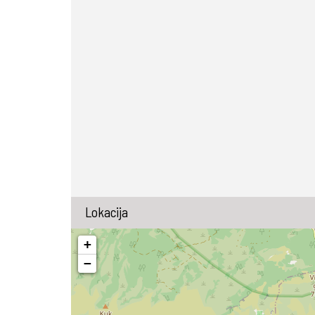
Lokacija
+
−