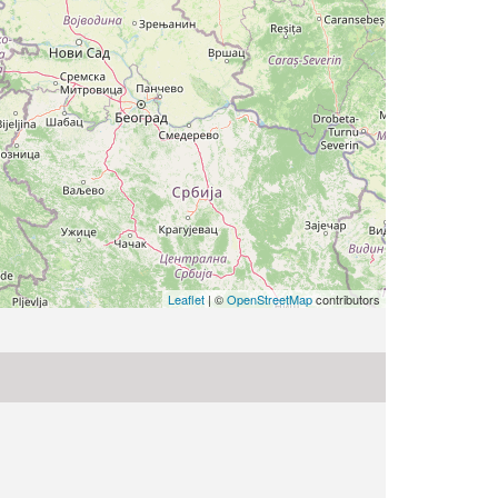
Leaflet
| ©
OpenStreetMap
contributors