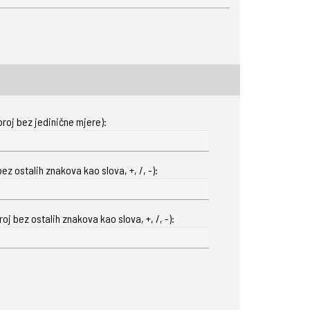
roj bez jedinične mjere):
ez ostalih znakova kao slova, +, /, -):
oj bez ostalih znakova kao slova, +, /, -):