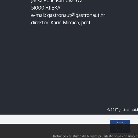
Janka Polić Kamova 37a
51000 RIJEKA
e-mail:
gastronaut@gastronaut.hr
direktor:
Karin Mimica
, prof
© 2017 gastronaut.h
Kolačiće koristimo da bi vam pružili što bolje korisnič