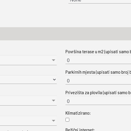
Površina terase u m2 (upisati samo b
Parkirnih mjesta (upisati samo broj b
Privezišta za plovila (upisati samo br
Klimatizirano:
Bežični internet: