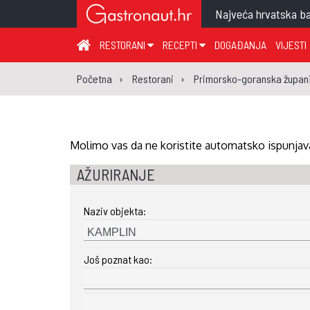
Najveća hrvatska ba
RESTORANI
RECEPTI
DOGAĐANJA
VIJESTI
ZAGREB I ZAGREBAČKA ŽUPANIJA
JUHA
PR
Početna
Restorani
Primorsko-goranska župani
MEĐIMURSKA ŽUPANIJA
GLAVNO JELO
ME
KARLOVAČKA ŽUPANIJA
PRILOG
UM
KOPRIVNIČKO-KRIŽEVAČKA ŽUPANIJA
SALATA
DE
Molimo vas da ne koristite automatsko ispunjava
PRIMORSKO-GORANSKA ŽUPANIJA
PIZZA
NA
AŽURIRANJE
VIROVITIČKO-PODRAVSKA ŽUPANIJA
Naziv objekta:
BRODSKO-POSAVSKA ŽUPANIJA
OSJEČKO-BARANJSKA ŽUPANIJA
Još poznat kao:
VUKOVARSKO-SRIJEMSKA ŽUPANIJA
ISTARSKA ŽUPANIJA