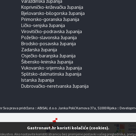
Varaždinska županija
Koprivničko-križevačka županija
Bjelovarsko-bilogorska županija
Primorsko-goranska županija
Ličko-senjska županija
Virovitičko-podravska županija
Požeško-slavonska županija
Brodsko-posavska županija
Zadarska županija
Osječko-baranjska županija
Šibensko-kninska županija
Vukovarsko-srijemska županija
Splitsko-dalmatinska županija
Istarska županija
Dubrovačko-neretvanska županija
r Sva prava pridržana :: ABISAL d.o.o. Janka Polić Kamova 37a, 51000 Rijeka :: Developm
Gastronaut.hr koristi kolačiće (cookies).
ko iskustvo. Ako nastavite koristiti stranicu bez promjene postavki vašeg preglednika, pre