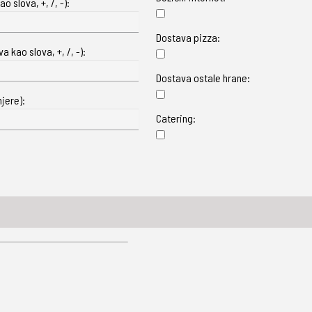
o slova, +, /, -):
Dostava pizza:
 kao slova, +, /, -):
Dostava ostale hrane:
jere):
Catering: