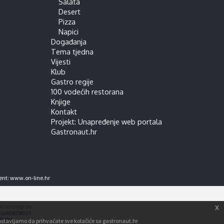
Salata
Desert
Pizza
Napici
Događanja
Tema tjedna
Vijesti
Klub
Gastro regije
100 vodećih restorana
Knjige
Kontakt
Projekt: Unapređenje web portala
Gastronaut.hr
ent:
www.on-line.hr
x
tpostavljamo da prihvaćate sve kolačiće sa gastronaut.hr