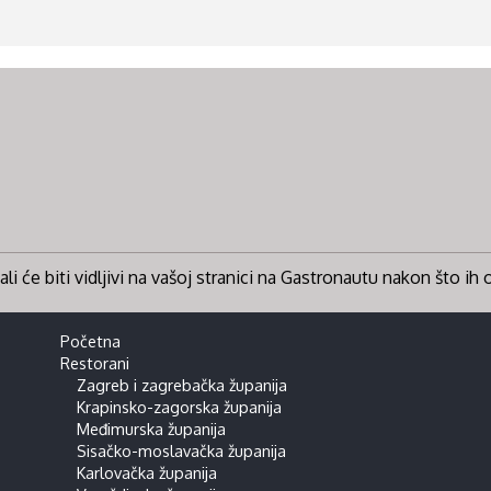
li će biti vidljivi na vašoj stranici na Gastronautu nakon što ih
Početna
Restorani
Zagreb i zagrebačka županija
Krapinsko-zagorska županija
Međimurska županija
Sisačko-moslavačka županija
Karlovačka županija