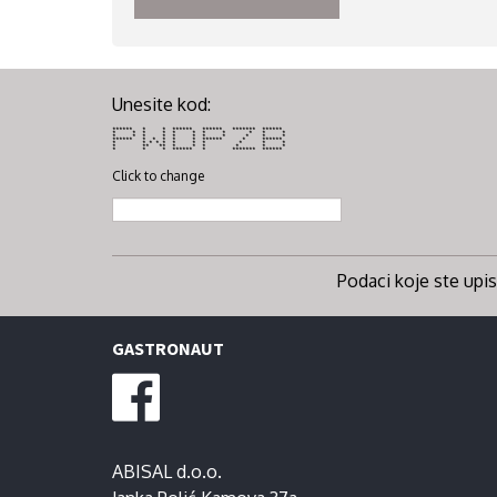
Unesite kod:
****** * * ****** ****** ******* ******
* * * * * * * * * * *
* * * * * * * * * * *
****** * * * * * ****** * ******
* * * * * * * * * * *
* ** ** * * * * * *
* * * ****** * ******* ******
Click to change
Podaci koje ste upisa
GASTRONAUT
ABISAL d.o.o.