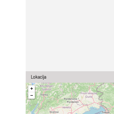
Lokacija
+
−