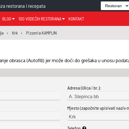
za restorana i recepata
BLOG
100 VODEĆIH RESTORANA
KONTAKT
EDJELO
TEMA TJEDNA
KRAPINSKO-ZAGORSKA ŽUPANIJA
GLASANJE
KNJIGE
ZANIMLJIVOSTI
ja
Krk
Pizzeria KAMPLIN
ĐUJELO
KLUB
SISAČKO-MOSLAVAČKA ŽUPANIJA
GASTRO REGIJE
AK
VARAŽDINSKA ŽUPANIJA
SERT
BJELOVARSKO-BILOGORSKA ŽUPANIJA
nje obrasca (Autofill) jer može doći do grešaka u unosu podat
PICI
LIČKO-SENJSKA ŽUPANIJA
POŽEŠKO-SLAVONSKA ŽUPANIJA
Adresa (Ulica i br.):
ZADARSKA ŽUPANIJA
ŠIBENSKO-KNINSKA ŽUPANIJA
Mjesto (započnite upisivati naziv 
SPLITSKO-DALMATINSKA ŽUPANIJA
DUBROVAČKO-NERETVANSKA ŽUPANIJA
Telefon: