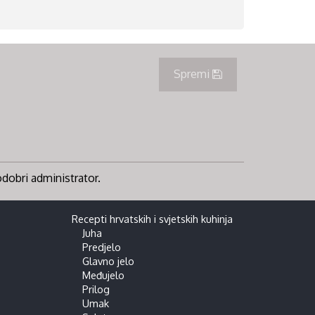
Spremi
 odobri administrator.
Recepti hrvatskih i svjetskih kuhinja
Juha
Predjelo
Glavno jelo
Međujelo
Prilog
Umak