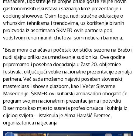
managere, ugostitelje te brojne druge goste željne novih
gastronomskih iskustava i saznanja kroz prezentacije i
cooking showove. Osim toga, nudi stručne edukacije o
vrhunskim tehnikama i trendovima, uz korištenje biranih
proizvoda iz asortimana ŠKMER-ovih partnera pod
vodstvom renomiranih chefova, sommeliera i barmena.
"Biser mora označava i početak turističke sezone na Braču i
nudi sjajnu priliku za umrežavanje sudionika. Ove godine
pripremamo i posebna događanja u čast 20. obljetnice
festivala, uključujući velike nacionalne prezentacije zemalja
partnera. Već sada možemo najaviti poseban slovenski
masterclass i show s glazbom, kao i Večer Sjeverne
Makedonije. ŠKMER-ovi kuharski ambasadori obogatit će
program svojim nacionalnim prezentacijama i potvrditi
Biser mora kao mjesto susreta profesionalaca i kuhinja iz
cijelog svijeta – istaknula je Alma Harašić Bremec,
organizatorica natjecanja.