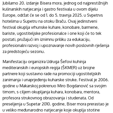
Jubilarno 20. izdanje Bisera mora, jednog od najprestižnijih
kulinarskih natjecanja i gastro festivala u ovom dijelu
Europe, održat će se od 1. do 5. travnja 2025. u Svpetrvs
hotelima u Supetru na otoku Braču. Ovaj jedinstveni
festival okuplja vrhunske kuhare, konobare, barmene,
bariste, ugostiteljske profesionalce i one koji će to tek
postati, pružajući im iznimnu priliku za edukaciju,
profesionalni razvoj i upoznavanje novih poslovnih rješenja
za predstojeću sezonu.
Manifestaciju organizira Udruga Šefovi kuhinja
mediteranskih i europskih regija (ŠKMER) uz brojne
partnere koji sustavno rade na promociji ugostiteljskih
zanimanja i unaprjeđenju kuharske struke. Festival je 2006.
godine u Makarskoj pokrenuo Miro Bogdanović sa svojim
timom, s ciljem okupljanja kuhara, konobara, mentora,
profesora strukovnog obrazovanja i studenata. Od
preseljenja u Supetar 2010. godine, Biser mora prerastao je
u veliko međunarodno natjecanje koje okuplja stotine