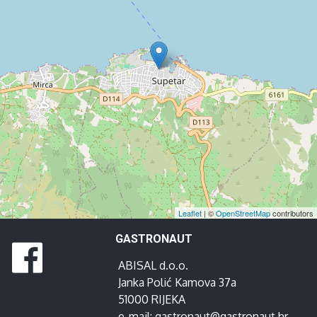
Leaflet
| ©
OpenStreetMap
contributors
GASTRONAUT
ABISAL d.o.o.
Janka Polić Kamova 37a
51000 RIJEKA
e-mail:
gastronaut@gastronaut.hr