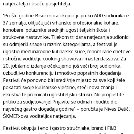
natjecatelja i tisuće posjetitelja.
"Prošle godine Biser mora okupio je preko 600 sudionika iz
37 zemalja, uključujući vrhunske profesionalne kuhare,
konobare, polaznike srednjih ugostiteljskih škola i
strukovne nastavnike. Tijekom tri dana natjecanja sudionici
su odmjerili snage u raznim kategorijama, a festival je
ugostio međunarodne kulinarske suce, renomirane chefove
i stručne voditelje cooking showova i masterclassova. Za
20. jubilarno izdanje očekujemo još veći broj sudionika,
uzbudljivu konkurenciju i mnoštvo popratnih događanja.
Festival će ponovno biti središnje mjesto za sve koji žele
pokazati svoje kulinarske vještine, steći nova znanja i
iskustva te promicati ugostiteljsku struku. Ne propustite
priliku za sudjelovanje! Prijavite se odmah i budite dio
najvećeg gastro događaja godine" – poručila je Nives Delić,
ŠKMER-ova voditeljica natjecanja.
Festival okuplja i eno i gastro stručnjake, brand i F&B