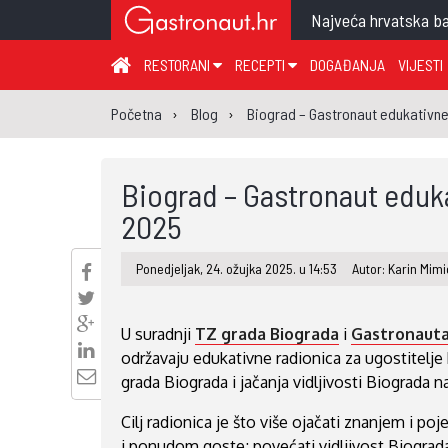
Najveća hrvatska ba
RESTORANI
RECEPTI
DOGAĐANJA
VIJESTI
ZAGREB I ZAGREBAČKA ŽUPANIJA
JUHA
PR
Početna
Blog
Biograd – Gastronaut edukativne
MEĐIMURSKA ŽUPANIJA
GLAVNO JELO
ME
KARLOVAČKA ŽUPANIJA
PRILOG
UM
Biograd – Gastronaut eduka
KOPRIVNIČKO-KRIŽEVAČKA ŽUPANIJA
SALATA
DE
2025
PRIMORSKO-GORANSKA ŽUPANIJA
PIZZA
NA
Ponedjeljak, 24. ožujka 2025. u 14:53
Autor: Karin Mim
VIROVITIČKO-PODRAVSKA ŽUPANIJA
BRODSKO-POSAVSKA ŽUPANIJA
U suradnji
TZ grada Biograda
i
Gastronaut
OSJEČKO-BARANJSKA ŽUPANIJA
održavaju edukativne radionica za ugostitelje
VUKOVARSKO-SRIJEMSKA ŽUPANIJA
grada Biograda i jačanja vidljivosti Biograda
ISTARSKA ŽUPANIJA
Cilj radionica je što više ojačati znanjem i poj
i ponudom goste; povećati vidljivost Biograd