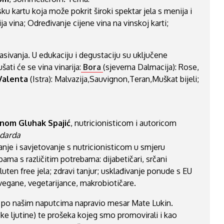
ku kartu koja može pokrit široki spektar jela s menija i
ja vina; Određivanje cijene vina na vinskoj karti;
asivanja. U edukaciju i degustaciju su uključene
šati će se vina vinarija:
Bora
(sjeverna Dalmacija): Rose,
Valenta
(Istra): Malvazija,Sauvignon,Teran,Muškat bijeli;
nom Gluhak Spajić
, nutricionisticom i autoricom
ndarda
nje i savjetovanje s nutricionisticom u smjeru
a s različitim potrebama: dijabetičari, srčani
luten free jela; zdravi tanjur; usklađivanje ponude s EU
vegane, vegetarijance, makrobiotičare.
je po našim naputcima napravio mesar Mate Lukin.
ke ljutine) te prošeka kojeg smo promovirali i kao