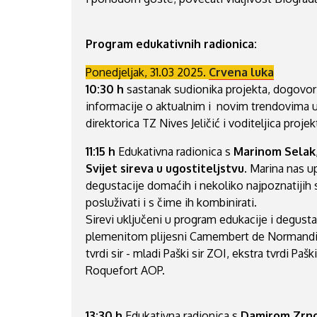
Program edukativnih radionica:
Ponedjeljak, 31.03 2025.
Crvena luka
10:30 h
sastanak sudionika projekta, dogovor o
informacije o aktualnim i novim trendovima u
direktorica TZ Nives Jeličić i voditeljica proje
11:15 h
Edukativna radionica s
Marinom Selak
Svijet sireva u ugostiteljstvu
. Marina nas u
degustacije domaćih i nekoliko najpoznatijih sv
posluživati i s čime ih kombinirati.
Sirevi uključeni u program edukacije i degustac
plemenitom plijesni Camembert de Normandie
tvrdi sir - mladi Paški sir ZOI, ekstra tvrdi Paš
Roquefort AOP.
13:30 h
Edukativna radionica s
Damirom Zrn