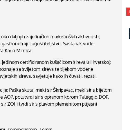
ko daljnjih zajedničkih marketinških aktivnosti;
 gastronomiji i ugostiteljstvu. Sastanak vode
kta Karin Mimica.
, jedinom certificiranom kušačicom sireva u Hrvatskoj:
poznaje sa svijetom sireva te tijekom vođene
jetskih sireva, savjetuje kako ih čuvati, rezati,
ije: Paška skuta, meki sir Škripavac, meki sir s bijelom
 AOP, polutvrdi sir s opranom korom Taleggio DOP,
ki sir ZOI i tvrdi sir s plavom plemenitom plijesni
om
, sommelierom. Tema: