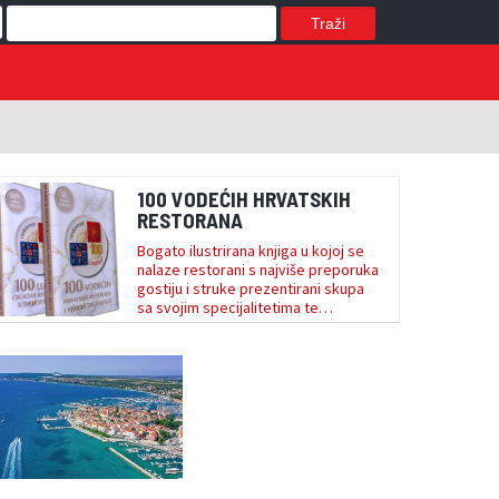
Traži
100 VODEĆIH HRVATSKIH
RESTORANA
Bogato ilustrirana knjiga u kojoj se
nalaze restorani s najviše preporuka
gostiju i struke prezentirani skupa
sa svojim specijalitetima te
prirodnim i kulturnim okružjem.