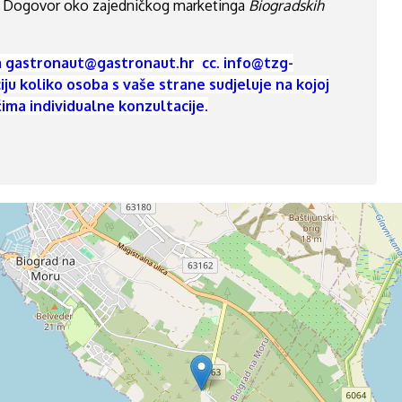
a. Dogovor oko zajedničkog marketinga
Biogradskih
a gastronaut@gastronaut.hr cc. info@tzg-
ju koliko osoba s vaše strane sudjeluje na kojoj
ačima individualne konzultacije.