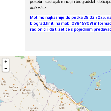
posebni sastojak mnogih biogradskih delicij
kobasica
.
Molimo najkasnije do petka 28.03.2025. n
biograd.hr ili na mob. 098459091 informaci
radionici i da li želite s pojedinim predav
+
−