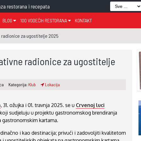
za restorana i recepata
BLOG
100 VODEĆIH RESTORANA
KONTAKT
EDJELO
TEMA TJEDNA
KRAPINSKO-ZAGORSKA ŽUPANIJA
GLASANJE
KNJIGE
ZANIMLJIVOSTI
 radionice za ugostitelje 2025
ĐUJELO
KLUB
SISAČKO-MOSLAVAČKA ŽUPANIJA
GASTRO REGIJE
AK
VARAŽDINSKA ŽUPANIJA
tivne radionice za ugostitelje
SERT
BJELOVARSKO-BILOGORSKA ŽUPANIJA
PICI
LIČKO-SENJSKA ŽUPANIJA
ica
Kategorija:
Klub
Lokacija
POŽEŠKO-SLAVONSKA ŽUPANIJA
ZADARSKA ŽUPANIJA
a
, 31. ožujka i 01. travnja 2025. se u
Crvenoj luci
ŠIBENSKO-KNINSKA ŽUPANIJA
 koji sudjeluju u projektu gastronomskog brendiranja
SPLITSKO-DALMATINSKA ŽUPANIJA
 na gastronomskim kartama.
DUBROVAČKO-NERETVANSKA ŽUPANIJA
edinačno i kao destinacija; privući i zadovoljiti kvalitetom
a i ugostiteljskih objekata na gastronomskim kartama.