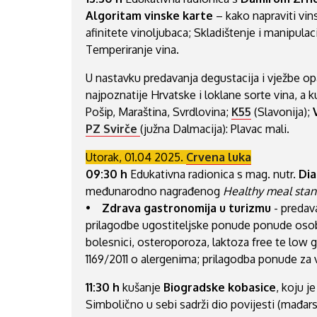
Algoritam vinske karte
– kako napraviti vins
afinitete vinoljubaca; Skladištenje i manipulaci
Temperiranje vina.
U nastavku predavanja degustacija i vježbe op
najpoznatije Hrvatske i loklane sorte vina, a ku
Pošip, Maraština, Svrdlovina;
K55
(Slavonija);
PZ Svirče
(južna Dalmacija): Plavac mali.
Utorak, 01.04 2025.
Crvena luka
09:30 h
Edukativna radionica s mag. nutr.
Dia
međunarodno nagrađenog
Healthy meal sta
•
Zdrava gastronomija u turizmu
- predava
prilagodbe ugostiteljske ponude ponude osobam
bolesnici, osteroporoza, laktoza free te low g
1169/2011 o alergenima; prilagodba ponude za 
11:30 h
kušanje
Biogradske kobasice
, koju 
Simbolično u sebi sadrži dio povijesti (mađars