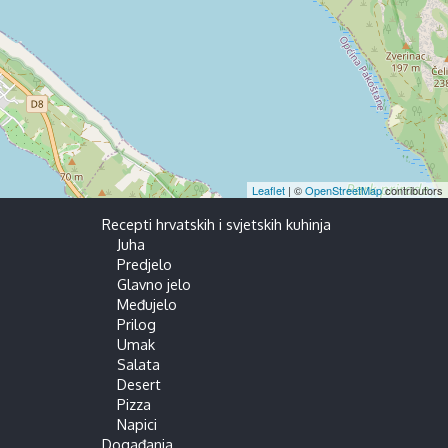
Leaflet
| ©
OpenStreetMap
contributors
Recepti hrvatskih i svjetskih kuhinja
Juha
Predjelo
Glavno jelo
Međujelo
Prilog
Umak
Salata
Desert
Pizza
Napici
Događanja