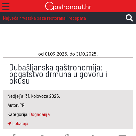
☰
Najveća hrvatska baza restorana i recepata
od
01.09.2025.
do 31.10.2025.
Dubašljanska gaštronomija:
bogatstvo drmuna u govoru i
okusu
Nedjelja, 31. kolovoza 2025.
Autor: PR
Kategorija:
Događanja
Lokacija