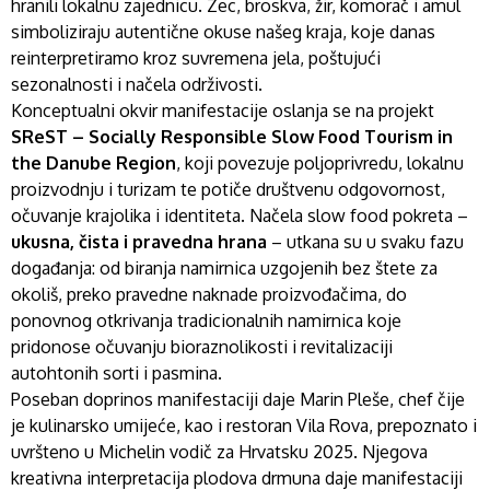
hranili lokalnu zajednicu. Zec, broskva, žir, komorač i amul
simboliziraju autentične okuse našeg kraja, koje danas
reinterpretiramo kroz suvremena jela, poštujući
sezonalnosti i načela održivosti.
Konceptualni okvir manifestacije oslanja se na projekt
SReST – Socially Responsible Slow Food Tourism in
the Danube Region
, koji povezuje poljoprivredu, lokalnu
proizvodnju i turizam te potiče društvenu odgovornost,
očuvanje krajolika i identiteta. Načela slow food pokreta –
ukusna, čista i pravedna hrana
– utkana su u svaku fazu
događanja: od biranja namirnica uzgojenih bez štete za
okoliš, preko pravedne naknade proizvođačima, do
ponovnog otkrivanja tradicionalnih namirnica koje
pridonose očuvanju bioraznolikosti i revitalizaciji
autohtonih sorti i pasmina.
Poseban doprinos manifestaciji daje Marin Pleše, chef čije
je kulinarsko umijeće, kao i restoran Vila Rova, prepoznato i
uvršteno u Michelin vodič za Hrvatsku 2025. Njegova
kreativna interpretacija plodova drmuna daje manifestaciji