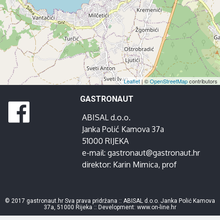
Leaflet
| ©
OpenStreetMap
contributors
GASTRONAUT
ABISAL d.o.o.
Janka Polić Kamova 37a
51000 RIJEKA
e-mail:
gastronaut@gastronaut.hr
direktor:
Karin Mimica
, prof
© 2017 gastronaut.hr Sva prava pridržana :: ABISAL d.o.o. Janka Polić Kamova
37a, 51000 Rijeka :: Development:
www.on-line.hr