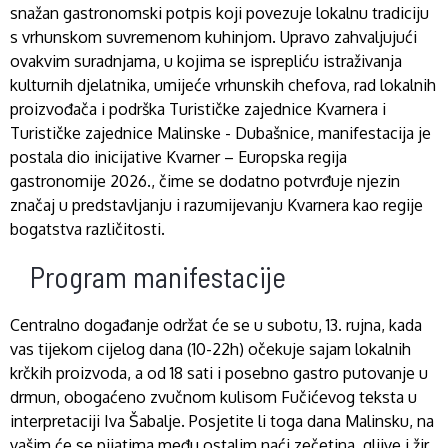
snažan gastronomski potpis koji povezuje lokalnu tradiciju
s vrhunskom suvremenom kuhinjom. Upravo zahvaljujući
ovakvim suradnjama, u kojima se isprepliću istraživanja
kulturnih djelatnika, umijeće vrhunskih chefova, rad lokalnih
proizvođača i podrška Turističke zajednice Kvarnera i
Turističke zajednice Malinske - Dubašnice, manifestacija je
postala dio inicijative Kvarner – Europska regija
gastronomije 2026., čime se dodatno potvrđuje njezin
značaj u predstavljanju i razumijevanju Kvarnera kao regije
bogatstva različitosti.
Program manifestacije
Centralno događanje održat će se u subotu, 13. rujna, kada
vas tijekom cijelog dana (10-22h) očekuje sajam lokalnih
krčkih proizvoda, a od 18 sati i posebno gastro putovanje u
drmun, obogaćeno zvučnom kulisom Fučićevog teksta u
interpretaciji Iva Šabalje. Posjetite li toga dana Malinsku, na
vašim će se pijatima među ostalim naći zečetina, gljive i žir