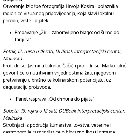
Otvorenje izložbe fotografija Hrvoja Kosira i polaznika
radionice vizualnog pripovijedanja, koja slavi lokalnu
prirodu, vrste i dijalek
Predavanje „Žir – zaboravljeno blago: od šume do
tanjura“
Petak, 12. rujna u 18 sati, DUBoak interpretacijski centar,
Malinska
Prof. dr. sc. Jasmina Lukinac Čačić i prof. dr. sc. Marko Jukić
govorit će o nutritivnim vrijednostima žira, njegovom
pretvaranju u brašno te kulinarskom potencijalu, uz
degustaciju proizvoda.
Panel rasprava „Od drmuna do pijata“
Subota, 13. rujna u 12 sati, DUBoak interpretacijski centar,
Malinska
Stručnjaci iz područja šumarstva, lovstva, veterine i
gastronomije raspravljat će o bioraznolikosti drmuna,