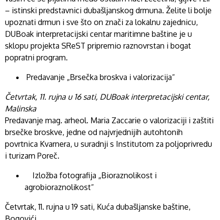
– istinski predstavnici dubašljanskog drmuna. Želite li bolje
upoznati drmun i sve što on znači za lokalnu zajednicu,
DUBoak interpretacijski centar maritimne baštine je u
sklopu projekta SReST pripremio raznovrstan i bogat
popratni program.
Predavanje „Brsečka broskva i valorizacija“
Četvrtak, 11. rujna u 16 sati, DUBoak interpretacijski centar,
Malinska
Predavanje mag. arheol. Maria Zaccarie o valorizaciji i zaštiti
brsečke broskve, jedne od najvrjednijih autohtonih
povrtnica Kvarnera, u suradnji s Institutom za poljoprivredu
i turizam Poreč.
Izložba fotografija „Bioraznolikost i
agrobioraznolikost“
Četvrtak, 11. rujna u 19 sati, Kuća dubašljanske baštine,
Bogovići