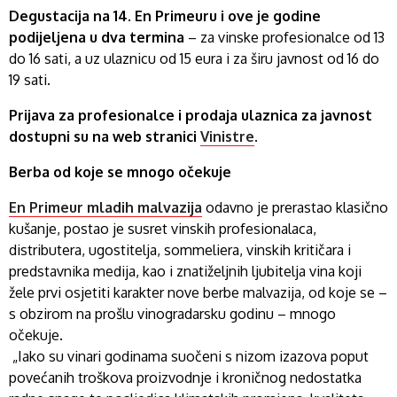
Degustacija na 14. En Primeuru i ove je godine
podijeljena u dva termina
– za vinske profesionalce od 13
do 16 sati, a uz ulaznicu od 15 eura i za širu javnost od 16 do
19 sati.
Prijava za profesionalce i prodaja ulaznica za javnost
dostupni su na web stranici
Vinistre
.
Berba od koje se mnogo očekuje
En Primeur mladih malvazija
odavno je prerastao klasično
kušanje, postao je susret vinskih profesionalaca,
distributera, ugostitelja, sommeliera, vinskih kritičara i
predstavnika medija, kao i znatiželjnih ljubitelja vina koji
žele prvi osjetiti karakter nove berbe malvazija, od koje se –
s obzirom na prošlu vinogradarsku godinu – mnogo
očekuje.
„Iako su vinari godinama suočeni s nizom izazova poput
povećanih troškova proizvodnje i kroničnog nedostatka