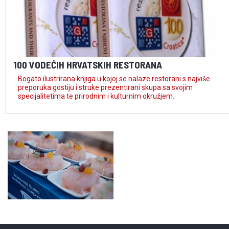
100 VODEĆIH HRVATSKIH RESTORANA
Bogato ilustrirana knjiga u kojoj se nalaze restorani s najviše
preporuka gostiju i struke prezentirani skupa sa svojim
specijalitetima te prirodnim i kulturnim okružjem.