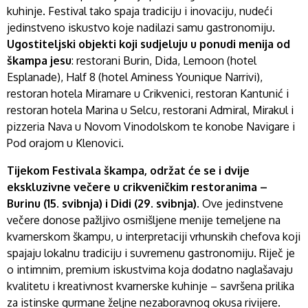
kuhinje. Festival tako spaja tradiciju i inovaciju, nudeći
jedinstveno iskustvo koje nadilazi samu gastronomiju.
Ugostiteljski objekti koji sudjeluju u ponudi menija od
škampa jesu
: restorani Burin, Dida, Lemoon (hotel
Esplanade), Half 8 (hotel Aminess Younique Narrivi),
restoran hotela Miramare u Crikvenici, restoran Kantunić i
restoran hotela Marina u Selcu, restorani Admiral, Mirakul i
pizzeria Nava u Novom Vinodolskom te konobe Navigare i
Pod orajom u Klenovici.
Tijekom Festivala škampa, održat će se i dvije
ekskluzivne večere u crikveničkim restoranima –
Burinu (15. svibnja) i Didi (29. svibnja).
Ove jedinstvene
večere donose pažljivo osmišljene menije temeljene na
kvarnerskom škampu, u interpretaciji vrhunskih chefova koji
spajaju lokalnu tradiciju i suvremenu gastronomiju. Riječ je
o intimnim, premium iskustvima koja dodatno naglašavaju
kvalitetu i kreativnost kvarnerske kuhinje – savršena prilika
za istinske gurmane željne nezaboravnog okusa rivijere.