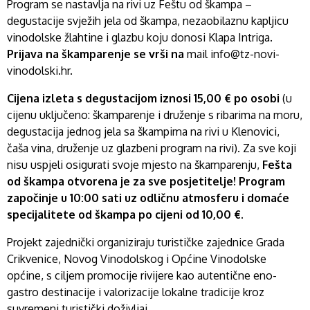
Program se nastavlja na rivi uz Feštu od škampa –
degustacije svježih jela od škampa, nezaobilaznu kapljicu
vinodolske žlahtine i glazbu koju donosi Klapa Intriga.
Prijava na škamparenje se vrši na
mail info@tz-novi-
vinodolski.hr.
Cijena izleta s degustacijom iznosi 15,00 € po osobi
(u
cijenu uključeno: škamparenje i druženje s ribarima na moru,
degustacija jednog jela sa škampima na rivi u Klenovici,
čaša vina, druženje uz glazbeni program na rivi). Za sve koji
nisu uspjeli osigurati svoje mjesto na škamparenju,
Fešta
od škampa otvorena je za sve posjetitelje! Program
započinje u 10:00 sati uz odličnu atmosferu i domaće
specijalitete od škampa po cijeni od 10,00 €.
Projekt zajednički organiziraju turističke zajednice Grada
Crikvenice, Novog Vinodolskog i Općine Vinodolske
općine, s ciljem promocije rivijere kao autentične eno-
gastro destinacije i valorizacije lokalne tradicije kroz
suvremeni turistički doživljaj.