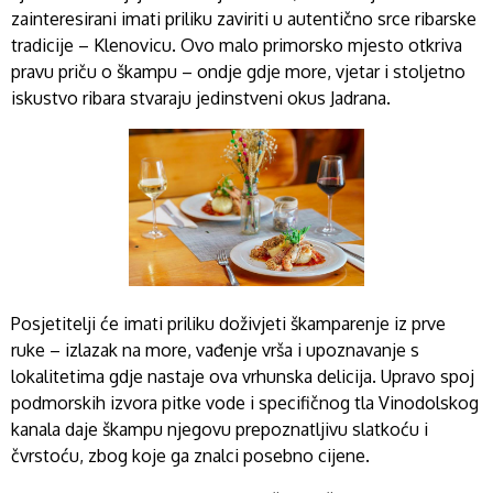
zainteresirani imati priliku zaviriti u autentično srce ribarske
tradicije – Klenovicu. Ovo malo primorsko mjesto otkriva
pravu priču o škampu – ondje gdje more, vjetar i stoljetno
iskustvo ribara stvaraju jedinstveni okus Jadrana.
Posjetitelji će imati priliku doživjeti škamparenje iz prve
ruke – izlazak na more, vađenje vrša i upoznavanje s
lokalitetima gdje nastaje ova vrhunska delicija. Upravo spoj
podmorskih izvora pitke vode i specifičnog tla Vinodolskog
kanala daje škampu njegovu prepoznatljivu slatkoću i
čvrstoću, zbog koje ga znalci posebno cijene.