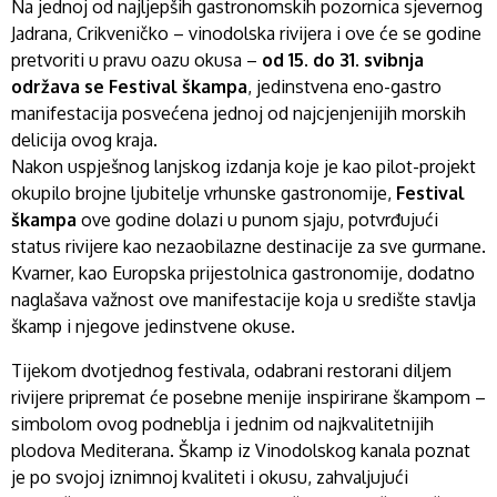
Na jednoj od najljepših gastronomskih pozornica sjevernog
Jadrana, Crikveničko – vinodolska rivijera i ove će se godine
pretvoriti u pravu oazu okusa –
od 15. do 31. svibnja
održava se Festival škampa
, jedinstvena eno-gastro
manifestacija posvećena jednoj od najcjenjenijih morskih
delicija ovog kraja.
Nakon uspješnog lanjskog izdanja koje je kao pilot-projekt
okupilo brojne ljubitelje vrhunske gastronomije,
Festival
škampa
ove godine dolazi u punom sjaju, potvrđujući
status rivijere kao nezaobilazne destinacije za sve gurmane.
Kvarner, kao Europska prijestolnica gastronomije, dodatno
naglašava važnost ove manifestacije koja u središte stavlja
škamp i njegove jedinstvene okuse.
Tijekom dvotjednog festivala, odabrani restorani diljem
rivijere pripremat će posebne menije inspirirane škampom –
simbolom ovog podneblja i jednim od najkvalitetnijih
plodova Mediterana. Škamp iz Vinodolskog kanala poznat
je po svojoj iznimnoj kvaliteti i okusu, zahvaljujući