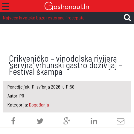
☰
Najveća hrvatska baza restorana i recepata
Crikveničko – vinodolska rivijera
'servira' vrhunski gastro doživljaj –
Festival škampa
Ponedjeljak, 11. svibnja 2026. u 11:58
Autor: PR
Kategorija:
Događanja