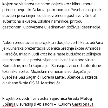
kojem se vitalnost ne samo osjeća kroz klimu, more i
prirodu, nego i kuša kroz gastronomiju. Poseban naglasak
stavljen je na činjenicu da suvremeni gost sve više traži
autentična iskustva, lokalne namirnice, prirodu i
gastronomiju povezane u jedinstven doživljaj destinacije.
Nakon predstavljanja projekta i dodjele certifikata, održana
je kulinarska prezentacija učenika Srednje škole Ambroza
Haračića, mladih ljudi kroz koje raste budućnost lošinjske
gastronomije, a predstavljena su i vina lokalnog vinara
Komadine, među kojima je i Sansigot, vino od autohtone
lošinjske sorte. Muzičkim numerama su događanje
uljepšale Sali Saganić i Lorena Lafter, učenice 3. razreda
glazbene škole OŠ M. Martinolića.
Projekt provodi
Turistička zajednica Grada Malog
Lošinja
u suradnji s Abisalom – Klubom
Gastronaut
,