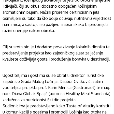
i školjaka iz lošinjskog akvatorija te jela od otočne janjetine
i divljači, čiji su okusi dodatno obogaćeni lošinjskim
aromatičnim biljem. Načini pripreme certificiranih jela
osmišljeni su tako da što bolje očuvaju nutritivnu vrijednost
namirnica, a sastojci su pažljivo izabrani kako bi pridonijeli
razini energije nakon obroka.
Cilj susreta bio je i dodatno povezivanje lokalnih dionika te
predstavljanje projekta kao zajedničkog alata za jačanje
kvalitete doživljaja gosta i produženje boravka u destinaciji.
Ugostiteljima i gostima su se obratili direktor Turističke
zajednice Grada Malog Lošinja, Dalibor Cvitković, zatim
voditeljica projekta prof. Karin Mimica (Gastronaut) te mag.
nutr. Diana Gluhak Spajić (autorica Healthy Meal Standarda),
zadužena za nutricionistički dio projekta.
Sudionicima je predstavljeno kako Taste of Vitality koristiti
u komunikaciji s gostima i promociji Lošinja kao otoka na