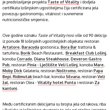
je predstavljanje projekta
Taste of Vitality
i dodjela
certifikata lošinjskim ugostiteljima čija certificirana jela
povezuju gastronomiju, vitalnost i suvremene
nutricionističke smjernice.
Ove godine oznaku
Taste of Vitality
nosi više od 90 delicija
iz ponude 18 lošinjskih ugostiteljskih objekata: restoran
Artatore
,
Baracuda
gostionica,
Bora Bar
trattoria &
tartuferia,
Borik
Beach Restaurant,
Breakfast Club Lošinj
,
konoba
Corrado
,
Diana Steakhouse
,
Deveron Gastro
Pub
, restoran
Pinia - Lječilište Veli Lošinj
, konoba
Mare
,
Moby Dick
Gelateria, restoran
Noštromo
, restoran
Papa
Bepi
,
Ridimutak
beach bar, konoba
Silvana
, restoran
Veli
žal
, restoran Olea -
Vitality hotel Punta
i restoran
Za
kantuni
.
Među certificiranim delicijama su brojna jela od rakova, riba