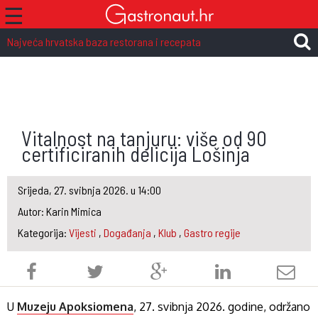
☰
Najveća hrvatska baza restorana i recepata
Vitalnost na tanjuru: više od 90
certificiranih delicija Lošinja
Srijeda, 27. svibnja 2026. u 14:00
Autor: Karin Mimica
Kategorija:
Vijesti
,
Događanja
,
Klub
,
Gastro regije
U
Muzeju Apoksiomena
, 27. svibnja 2026. godine, održano