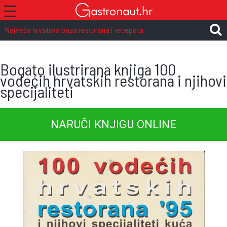
☰
Najveća hrvatska baza restorana i recepata
Bogato ilustrirana knjiga 100
vodećih hrvatskih restorana i njihovi
specijaliteti
NARUČI KNJIGU ONLINE