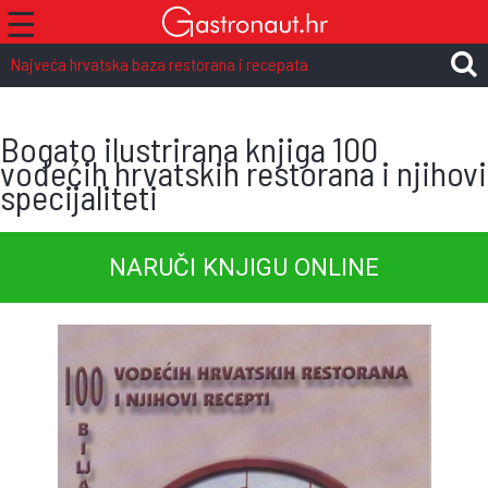
☰
Najveća hrvatska baza restorana i recepata
Bogato ilustrirana knjiga 100
vodećih hrvatskih restorana i njihovi
specijaliteti
NARUČI KNJIGU ONLINE