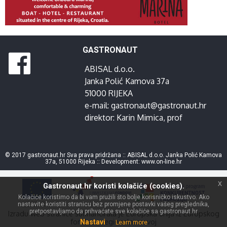
GASTRONAUT
ABISAL d.o.o.
Janka Polić Kamova 37a
51000 RIJEKA
e-mail:
gastronaut@gastronaut.hr
direktor:
Karin Mimica
, prof
© 2017 gastronaut.hr Sva prava pridržana :: ABISAL d.o.o. Janka Polić Kamova
37a, 51000 Rijeka :: Development:
www.on-line.hr
x
Gastronaut.hr koristi kolačiće (cookies).
Kolačiće koristimo da bi vam pružili što bolje korisničko iskustvo. Ako
nastavite koristiti stranicu bez promjene postavki vašeg preglednika,
pretpostavljamo da prihvaćate sve kolačiće sa gastronaut.hr
Izradu web stranice sufinancirala je Europska unija iz Europskog
fonda za regionalni razvoj
Nastavi
Learn more