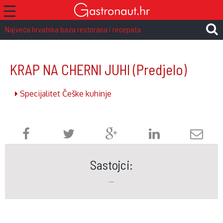
☰
Najveća hrvatska baza restorana i recepata
KRAP NA CHERNI JUHI
(Predjelo)
Specijalitet Češke kuhinje
Sastojci:
…