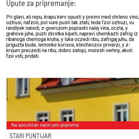
Upute za pripremanje:
Pri glavi, ali repu, krapu kerv opusti y preimi med chrleno vino,
oztrusi, nafzoli, pol vure pusti tak ztati; teda fzol oztruzi, vu
randlyek naredi, z-gverczom poprashi nalej vina, oczta, y
grahove juhe, puzti zkrotka kipeti, napravi chernkazti zafrig iz
ribanoga chernoga kruha, y luka oczedi ribu, zafrigaj juhu, da
priguzta bude, lemonke korisce, klincheczov priverzi, y z-
krvjum preczedi na ribu, dobro zatopi, moresh verhny, akoti
fze vidi, pridati.
Na specifičan način jelo priprema:
STARI PUNTIJAR