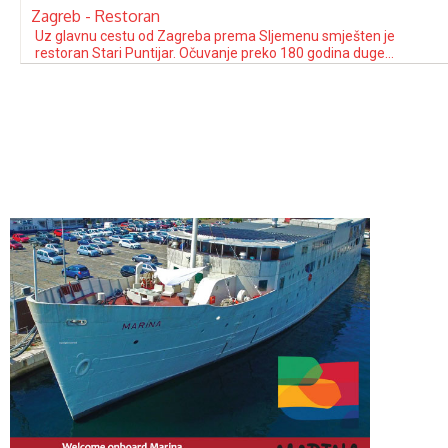
Zagreb - Restoran
Uz glavnu cestu od Zagreba prema Sljemenu smješten je
restoran Stari Puntijar. Očuvanje preko 180 godina duge
obiteljske ugostiteljske tradicije sada je u rukama Zlatka
Puntijara. Uz vlastito parkiralište i veliku ljetnu terasu, u sali
restorana ukrašenoj starim slikama, starim oružjem, lovačkim
trofejima i starim stropnim i zidnim svijećnjacima može …