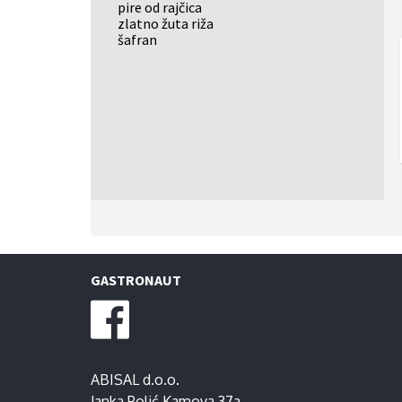
pire od rajčica
zlatno žuta riža
šafran
GASTRONAUT
ABISAL d.o.o.
Janka Polić Kamova 37a