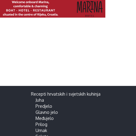
Recepti hrvatskih i svjetskih kuhinja
Juha
Predjelo
Glavno jelo
Međujelo
Prilog
Umak