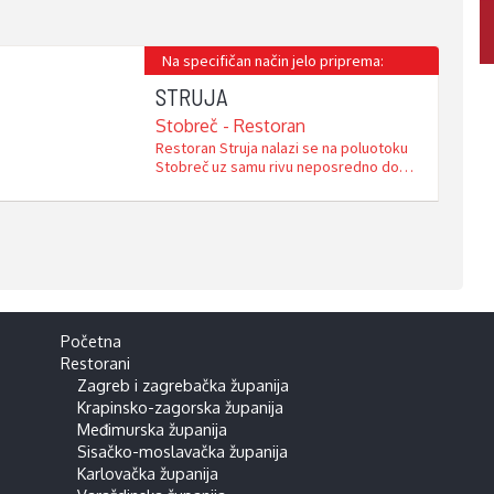
Na specifičan način jelo priprema:
STRUJA
Stobreč - Restoran
Restoran Struja nalazi se na poluotoku
Stobreč uz samu rivu neposredno do
salbuna (pješćane plaže). Od centra
Splita je udaljen svega 7 km. Ima
dugogodišnju obiteljsku tradiciju, još od
1967. godine, ovaj je poznati restorani u
vlasništvu obitelji Strujić. Sala je uređena
kao domaći ambijent sa starim
uporabnim predmetima. Restoran …
Početna
Restorani
Zagreb i zagrebačka županija
Krapinsko-zagorska županija
Međimurska županija
Sisačko-moslavačka županija
Karlovačka županija