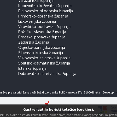
Varaždinska županija
Koprivničko-križevačka županija
Bjelovarsko-bilogorska županija
Primorsko-goranska županija
Ličko-senjska županija
Virovitičko-podravska županija
Požeško-slavonska županija
Brodsko-posavska županija
Zadarska županija
Osječko-baranjska županija
Šibensko-kninska županija
Vukovarsko-srijemska županija
Splitsko-dalmatinska županija
Istarska županija
Dubrovačko-neretvanska županija
r Sva prava pridržana :: ABISAL d.o.o. Janka Polić Kamova 37a, 51000 Rijeka :: Developm
Gastronaut.hr koristi kolačiće (cookies).
ko iskustvo. Ako nastavite koristiti stranicu bez promjene postavki vašeg preglednika, pre