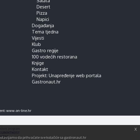
Salata
Desert
Pizza
Napici
Događanja
Tema tjedna
Vijesti
Klub
Gastro regije
100 vodećih restorana
Knjige
Kontakt
Projekt: Unapređenje web portala
Gastronaut.hr
ent:
www.on-line.hr
x
tpostavljamo da prihvaćate sve kolačiće sa gastronaut.hr