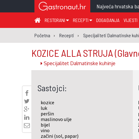
Najveća hrvatska ba
RESTORANI
RECEPTI
DOGAĐANJA
VIJESTI
ZAGREB I ZAGREBAČKA ŽUPANIJA
JUHA
PR
Početna
Recepti
Specijaliteti Dalmatinske kuh
MEĐIMURSKA ŽUPANIJA
GLAVNO JELO
ME
KOZICE ALLA STRUJA
(Glavn
KARLOVAČKA ŽUPANIJA
PRILOG
UM
Specijalitet Dalmatinske kuhinje
KOPRIVNIČKO-KRIŽEVAČKA ŽUPANIJA
SALATA
DE
PRIMORSKO-GORANSKA ŽUPANIJA
PIZZA
NA
Sastojci:
VIROVITIČKO-PODRAVSKA ŽUPANIJA
BRODSKO-POSAVSKA ŽUPANIJA
kozice
OSJEČKO-BARANJSKA ŽUPANIJA
luk
peršin
VUKOVARSKO-SRIJEMSKA ŽUPANIJA
maslinovo ulje
bijel
ISTARSKA ŽUPANIJA
vino
začini (sol, papar)