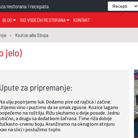
za restorana i recepata
BLOG
100 VODEĆIH RESTORANA
KONTAKT
EDJELO
TEMA TJEDNA
KRAPINSKO-ZAGORSKA ŽUPANIJA
GLASANJE
KNJIGE
ZANIMLJIVOSTI
inje
Kozice alla Struja
ĐUJELO
KLUB
SISAČKO-MOSLAVAČKA ŽUPANIJA
GASTRO REGIJE
o jelo)
AK
VARAŽDINSKA ŽUPANIJA
SERT
BJELOVARSKO-BILOGORSKA ŽUPANIJA
PICI
LIČKO-SENJSKA ŽUPANIJA
Upute za pripremanje:
POŽEŠKO-SLAVONSKA ŽUPANIJA
ZADARSKA ŽUPANIJA
Na ulju popirjamo luk. Dodamo pire od rajčica i začine.
ŠIBENSKO-KNINSKA ŽUPANIJA
Ulijemo vino i pustimo da se umak zgusne. Kozice lagano
popečemo na roštilju. Rižu skuhamo u dvije posude. Jednu
SPLITSKO-DALMATINSKA ŽUPANIJA
obično, a drugu sa dodatkom šafrana. Time riža dobije
žućkasto-crvenu boju. Aranžiramo na okruglom atnjuru
DUBROVAČKO-NERETVANSKA ŽUPANIJA
kao na slici i poslužimo toplo.