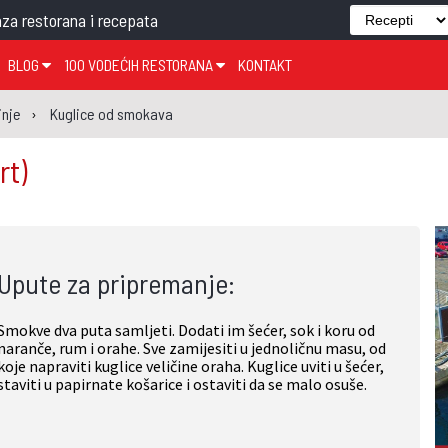
za restorana i recepata
BLOG
100 VODEĆIH RESTORANA
KONTAKT
EDJELO
TEMA TJEDNA
KRAPINSKO-ZAGORSKA ŽUPANIJA
GLASANJE
KNJIGE
ZANIMLJIVOSTI
inje
Kuglice od smokava
ĐUJELO
KLUB
SISAČKO-MOSLAVAČKA ŽUPANIJA
GASTRO REGIJE
rt)
AK
VARAŽDINSKA ŽUPANIJA
SERT
BJELOVARSKO-BILOGORSKA ŽUPANIJA
PICI
LIČKO-SENJSKA ŽUPANIJA
Upute za pripremanje:
POŽEŠKO-SLAVONSKA ŽUPANIJA
ZADARSKA ŽUPANIJA
Smokve dva puta samljeti. Dodati im šećer, sok i koru od
ŠIBENSKO-KNINSKA ŽUPANIJA
naranče, rum i orahe. Sve zamijesiti u jednoličnu masu, od
koje napraviti kuglice veličine oraha. Kuglice uviti u šećer,
SPLITSKO-DALMATINSKA ŽUPANIJA
staviti u papirnate košarice i ostaviti da se malo osuše.
DUBROVAČKO-NERETVANSKA ŽUPANIJA