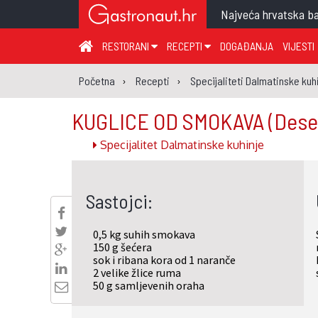
Najveća hrvatska ba
RESTORANI
RECEPTI
DOGAĐANJA
VIJESTI
ZAGREB I ZAGREBAČKA ŽUPANIJA
JUHA
PR
Početna
Recepti
Specijaliteti Dalmatinske kuh
MEĐIMURSKA ŽUPANIJA
GLAVNO JELO
ME
KUGLICE OD SMOKAVA
(Dese
KARLOVAČKA ŽUPANIJA
PRILOG
UM
Specijalitet Dalmatinske kuhinje
KOPRIVNIČKO-KRIŽEVAČKA ŽUPANIJA
SALATA
DE
PRIMORSKO-GORANSKA ŽUPANIJA
PIZZA
NA
Sastojci:
VIROVITIČKO-PODRAVSKA ŽUPANIJA
BRODSKO-POSAVSKA ŽUPANIJA
0,5 kg suhih smokava
OSJEČKO-BARANJSKA ŽUPANIJA
150 g šećera
sok i ribana kora od 1 naranče
VUKOVARSKO-SRIJEMSKA ŽUPANIJA
2 velike žlice ruma
50 g samljevenih oraha
ISTARSKA ŽUPANIJA