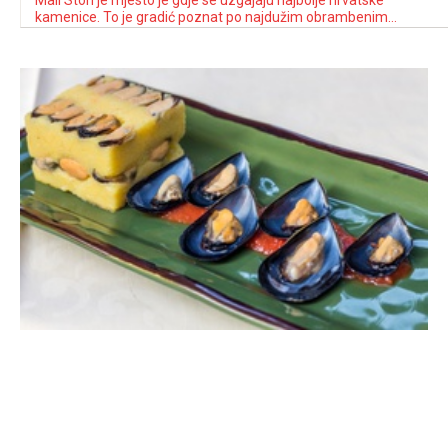
Mali Ston je mjesto je gdje se uzgajaju najbolje hrvatske
kamenice. To je gradić poznat po najdužim obrambenim
zidinama u Europi i po staroj solani. Od Dubrovnika je udaljen
samo pola sata vožnje u smjeru Splita i na početku je poluotoka
Pelješca. U tom lijepom akvatoriju smjestilo se poduzetničko
carstvo …