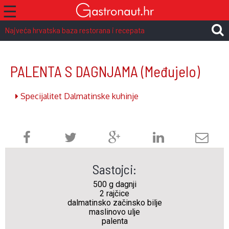
☰
Najveća hrvatska baza restorana i recepata
PALENTA S DAGNJAMA
(Međujelo)
Specijalitet Dalmatinske kuhinje
Sastojci:
500 g dagnji
2 rajčice
dalmatinsko začinsko bilje
maslinovo ulje
palenta