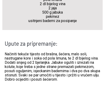
2 dl bijelog vina
2 jaja
500 g jabuka
pekmez
usitnjeni bademi za posipanje
Upute za pripremanje:
Načiniti tekuće tijesto od brašna, šećera, malo soli,
nastrugane kore i soka od pola limuna, te 2 dl bijelog vina.
Dodati snijeg od 2 bjelanjka. Jabuke oguliti i izrezati na
kolute, koje treba s jedne strane premazati pekmezom,
posuti oguljenim, isjeckanim bademima i dva po dva skupa
stisnuti. Svaki se par umočiti u tijesto i pržiti u vrućem ulju.
Dobro ocijediti i posuti šećerom.