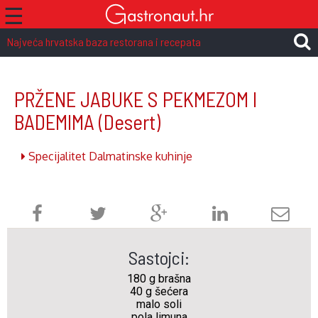
☰
Najveća hrvatska baza restorana i recepata
PRŽENE JABUKE S PEKMEZOM I
BADEMIMA
(Desert)
Specijalitet Dalmatinske kuhinje
Sastojci:
180 g brašna
40 g šećera
malo soli
pola limuna