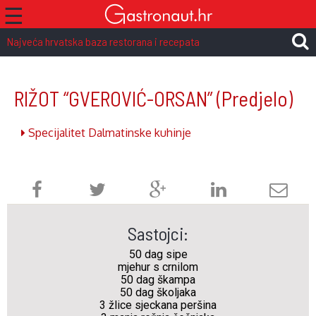
☰
Najveća hrvatska baza restorana i recepata
RIŽOT “GVEROVIĆ-ORSAN”
(Predjelo)
Specijalitet Dalmatinske kuhinje
Sastojci:
50 dag sipe
mjehur s crnilom
50 dag škampa
50 dag školjaka
3 žlice sjeckana peršina