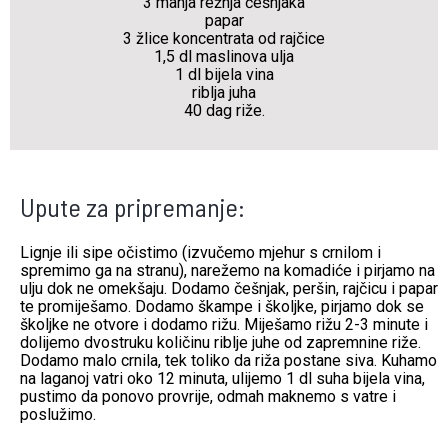
3 manja režnja češnjaka
papar
3 žlice koncentrata od rajčice
1,5 dl maslinova ulja
1 dl bijela vina
riblja juha
40 dag riže.
Upute za pripremanje:
Lignje ili sipe očistimo (izvučemo mjehur s crnilom i
spremimo ga na stranu), narežemo na komadiće i pirjamo na
ulju dok ne omekšaju. Dodamo češnjak, peršin, rajčicu i papar
te promiješamo. Dodamo škampe i školjke, pirjamo dok se
školjke ne otvore i dodamo rižu. Miješamo rižu 2-3 minute i
dolijemo dvostruku količinu riblje juhe od zapremnine riže.
Dodamo malo crnila, tek toliko da riža postane siva. Kuhamo
na laganoj vatri oko 12 minuta, ulijemo 1 dl suha bijela vina,
pustimo da ponovo provrije, odmah maknemo s vatre i
poslužimo.