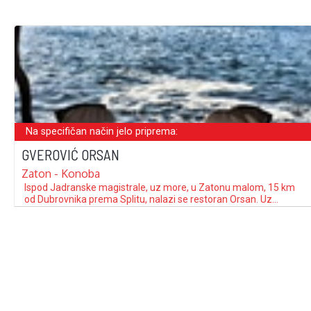
Na specifičan način jelo priprema:
GVEROVIĆ ORSAN
Zaton - Konoba
Ispod Jadranske magistrale, uz more, u Zatonu malom, 15 km
od Dubrovnika prema Splitu, nalazi se restoran Orsan. Uz
restoran je plaža, pristanište za brodove gaza do 5 m i turistička
agencija s bistroom. U ovom starom ljetnikovcu, obitelj Gverović
od 1966. omogućuje svojim gostima uživanje u spoju prirodnih
ljepota, …