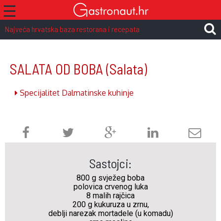
☰
Najveća hrvatska baza restorana i recepata
SALATA OD BOBA
(Salata)
Specijalitet Dalmatinske kuhinje
Sastojci:
800 g svježeg boba
polovica crvenog luka
8 malih rajčica
200 g kukuruza u zrnu,
deblji narezak mortadele (u komadu)