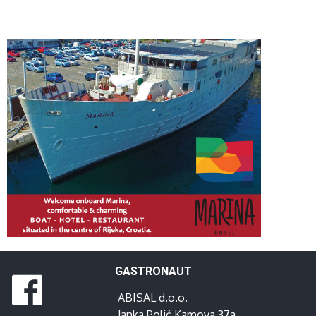
GASTRONAUT
ABISAL d.o.o.
Janka Polić Kamova 37a