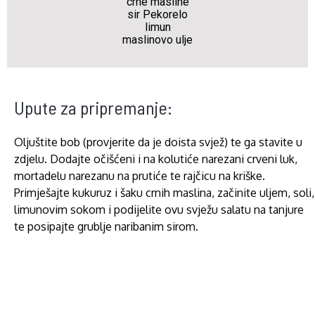
crne masline
sir Pekorelo
limun
maslinovo ulje
Upute za pripremanje:
Oljuštite bob (provjerite da je doista svjež) te ga stavite u
zdjelu. Dodajte očišćeni i na kolutiće narezani crveni luk,
mortadelu narezanu na prutiće te rajčicu na kriške.
Primješajte kukuruz i šaku crnih maslina, začinite uljem, soli,
limunovim sokom i podijelite ovu svježu salatu na tanjure
te posipajte grublje naribanim sirom.