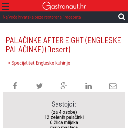
☰
Najveća hrvatska baza restorana i recepata
PALAČINKE AFTER EIGHT (ENGLESKE
PALAČINKE)
(Desert)
Specijalitet Engleske kuhinje
Sastojci:
(za 4 osobe)
12 zelenih palačinki
6 žlica mlijeka
malo maslaca