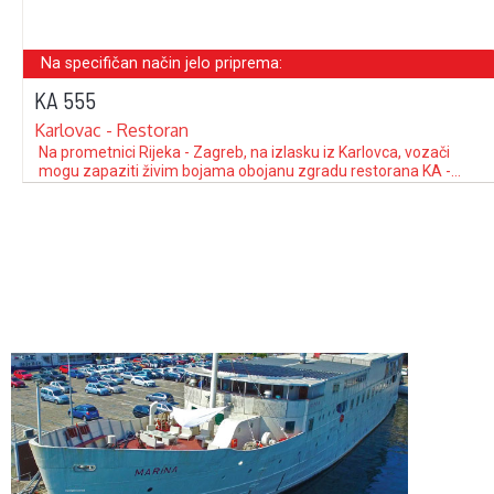
Na specifičan način jelo priprema:
KA 555
Karlovac - Restoran
Na prometnici Rijeka - Zagreb, na izlasku iz Karlovca, vozači
mogu zapaziti živim bojama obojanu zgradu restorana KA -
555. U neposrednoj blizini restorana nalazi se benzinska
stanica, auto-praonica i teniski tereni. Restoran posjeduje
klimatiziranu salu ukrašenu zelenilom i umjetničkim slikama, u
kojoj se može smjestiti 70 gostiju i terasu …