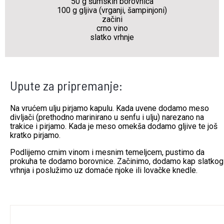
50 g šumskih borovnica
100 g gljiva (vrganji, šampinjoni)
začini
crno vino
slatko vrhnje
Upute za pripremanje:
Na vrućem ulju pirjamo kapulu. Kada uvene dodamo meso
divljači (prethodno marinirano u senfu i ulju) narezano na
trakice i pirjamo. Kada je meso omekša dodamo gljive te još
kratko pirjamo.
Podlijemo crnim vinom i mesnim temeljcem, pustimo da
prokuha te dodamo borovnice. Začinimo, dodamo kap slatkog
vrhnja i poslužimo uz domaće njoke ili lovačke knedle.