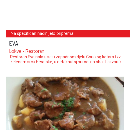
Na specifičan način jelo priprema:
EVA
Lokve - Restoran
Restoran Eva nalazi se u zapadnom djelu Gorskog kotara tzv.
zelenom srcu Hrvatske, u netaknutoj prirodi na obali Lokvarskog
jezera - predjelu zvanom „Gorski raj“ na nadmorskoj visini od
800 m, svega tridesetak kilometara od mora. Lokvarsko jezero
pravi je izazov za sve ljubitelje sporta i rekreacije; od ribolova
(1973 …