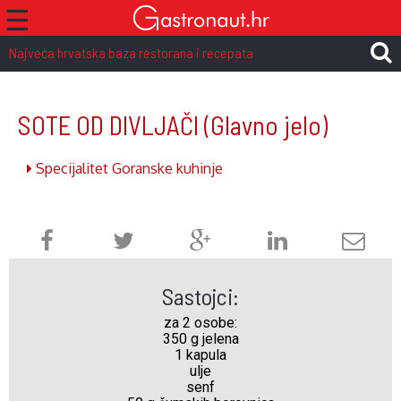
☰
Najveća hrvatska baza restorana i recepata
SOTE OD DIVLJAČI
(Glavno jelo)
Specijalitet Goranske kuhinje
Sastojci:
za 2 osobe:
350 g jelena
1 kapula
ulje
senf