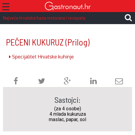
☰
Najveća hrvatska baza restorana i recepata
PEČENI KUKURUZ
(Prilog)
Specijalitet Hrvatske kuhinje
Sastojci:
(za 4 osobe)
4 mlada kukuruza
maslac, papar, sol