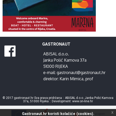
GASTRONAUT
ABISAL d.o.o.
Janka Polić Kamova 37a
51000 RIJEKA
e-mail:
gastronaut@gastronaut.hr
direktor:
Karin Mimica
, prof
© 2017 gastronaut.hr Sva prava pridržana :: ABISAL d.o.o. Janka Polić Kamova
37a, 51000 Rijeka :: Development:
www.on-line.hr
x
Gastronaut.hr koristi kolačiće (cookies).