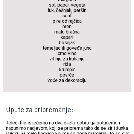
sol, papar, vegeta
luk, češnjak, peršin
senf
pire od rajčica
hren
malo brašna
kapari
bosiljak
temeljac ili goveđa juha
crno vino
vrhnje za kuhanje
riža
krumpir
povrće
voće za dekoraciju
Upute za pripremanje:
Teleći file isiječemo na dva dijela, dobro ga potučemo i
napunimo nadjevom, koji se priprema tako da se sir i šunka
isijeku na male kockice kojima se doda margarin i to se sve