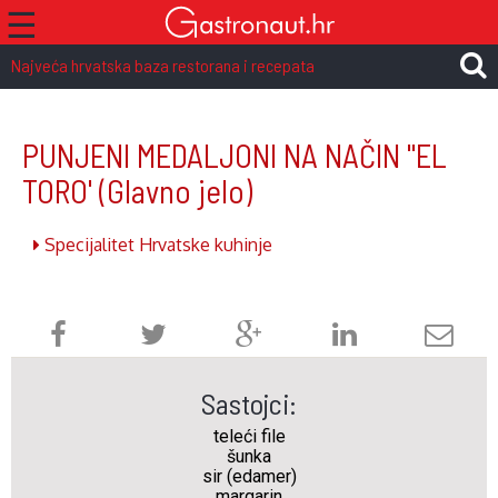
☰
Najveća hrvatska baza restorana i recepata
PUNJENI MEDALJONI NA NAČIN "EL
TORO'
(Glavno jelo)
Specijalitet Hrvatske kuhinje
Sastojci:
teleći file
šunka
sir (edamer)
margarin