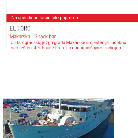
Na specifičan način jelo priprema:
EL TORO
Makarska - Snack bar
U starogradskoj jezgri grada Makarske smješten je i udobno
namješten stek haus El Toro sa dugogodišnjom tradicijom
dalmatinskog i mediteranskog ugođaja. Od klasičnih restorana
El Toro se razlikuje i odlikuje po pripremanju stekova i drugih
specijaliteta na način El Toro. Pored bogate gastronomske
ponude, te velikog izbora jela uz odgovarajuće …