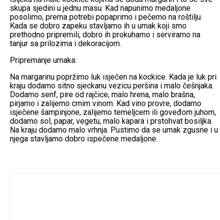
skupa sjedini u jednu masu. Kad napunimo medaljone
posolimo, prema potrebi popaprimo i pečemo na roštilju.
Kada se dobro zapeku stavljamo ih u umak koji smo
prethodno pripremili, dobro ih prokuhamo i serviramo na
tanjur sa prilozima i dekoracijom.
Pripremanje umaka:
Na margarinu popržimo luk isječen na kockice. Kada je luk pri
kraju dodamo sitno sjeckanu vezicu peršina i malo češnjaka.
Dodamo senf, pire od rajčice, malo hrena, malo brašna,
pirjamo i zalijemo crnim vinom. Kad vino provre, dodamo
isječene šampinjone, zalijemo temeljcem ili goveđom juhom,
dodamo sol, papar, vegetu, malo kapara i prstohvat bosiljka.
Na kraju dodamo malo vrhnja. Pustimo da se umak zgusne i u
njega stavljamo dobro ispečene medaljone.