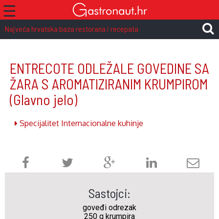
☰
Najveća hrvatska baza restorana i recepata
ENTRECOTE ODLEŽALE GOVEDINE SA
ŽARA S AROMATIZIRANIM KRUMPIROM
(Glavno jelo)
Specijalitet Internacionalne kuhinje
Sastojci:
goveđi odrezak
250 g krumpira