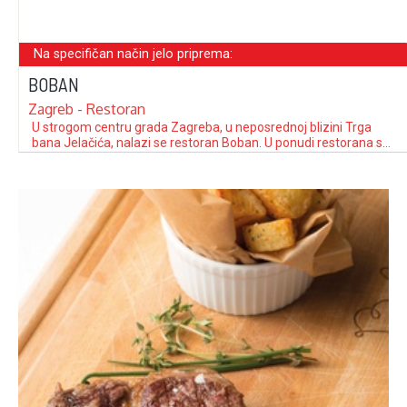
Na specifičan način jelo priprema:
BOBAN
Zagreb - Restoran
U strogom centru grada Zagreba, u neposrednoj blizini Trga
bana Jelačića, nalazi se restoran Boban. U ponudi restorana su
specijaliteti talijanske i mediteranske kuhinje. Uz veliki broj
domaćih tjestenina i njoka, koji čine osnovu ponude restorana,
na meniju su zastupljeni i mesni i riblji specijaliteti, a naročito se
ističu jela …