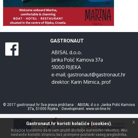
GASTRONAUT
ABISAL d.o.o.
Janka Polić Kamova 37a
51000 RIJEKA
e-mail:
gastronaut@gastronaut.hr
direktor:
Karin Mimica
, prof
© 2017 gastronaut.hr Sva prava pridržana :: ABISAL d.o.o. Janka Polić Kamova
37a, 51000 Rijeka :: Development:
www.on-line.hr
x
Gastronaut.hr koristi kolačiće (cookies).
Kolačiće koristimo da bi vam pružili što bolje korisničko iskustvo. Ako
nastavite koristiti stranicu bez promjene postavki vašeg preglednika,