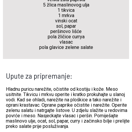
5 žlica
maslinovog ulja
1 tikvica
1 mrkva
vinski
ocat
sol, papar
peršinovo lišće
pola žličice currya
vlasac
pola glavice zelene salate
Upute za pripremanje:
Hladnu puricu narežite, očistite od kostiju i kože. Meso
usitnite. Tikvicu i mrkvu operite i kratko prokuhajte u slanoj
vodi. Kad se ohladi, narežite na ploškice a tako narežite i
oprani krastavac. Oprane paprike očistite i narežite. Operite
zelenu salatu i natrgajte listove. U zdjelu slažite u redovima
povrće i meso. Nasjeckajte vlasac i peršin. Pomiješajte
maslinovo ulje, ocat, sol, papar, curry i začinsko bilje i prelijte
preko salate prije posluživanja.