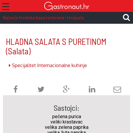
☰
Najveća hrvatska baza restorana i recepata
HLADNA SALATA S PURETINOM
(Salata)
Specijalitet Internacionalne kuhinje
Sastojci:
pečena purica
veliki krastavac
velika zelena paprika
velika žuta paprika