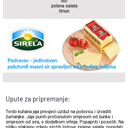
sol
zelena salata
limun
Upute za pripremanje:
Tvrdo kuhana jaja presjeći uzduž na polovicu i izvaditi
žumanjke. Jaje puniti protisnutom smjesom od šunke i
smjesom od sira, s dodatkom vrhnja. Popapriti i posoliti. Na
plitku staklenu zdjelu složiti listove zelene salate, poredati