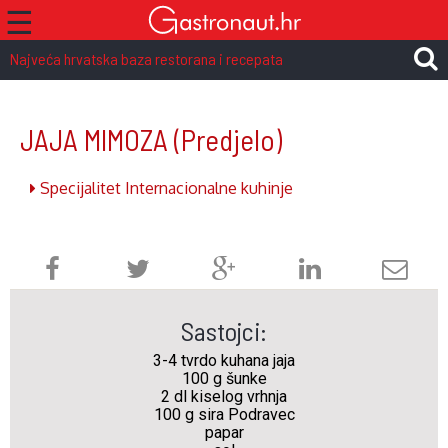
☰
Najveća hrvatska baza restorana i recepata
JAJA MIMOZA
(Predjelo)
Specijalitet Internacionalne kuhinje
Sastojci:
3-4 tvrdo kuhana jaja
100 g šunke
2 dl kiselog vrhnja
100 g sira Podravec
papar