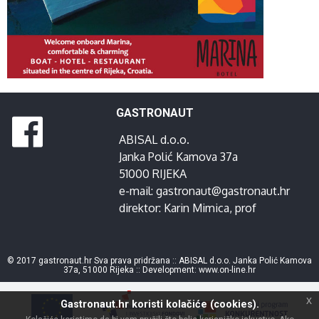
GASTRONAUT
ABISAL d.o.o.
Janka Polić Kamova 37a
51000 RIJEKA
e-mail:
gastronaut@gastronaut.hr
direktor:
Karin Mimica
, prof
© 2017 gastronaut.hr Sva prava pridržana :: ABISAL d.o.o. Janka Polić Kamova
37a, 51000 Rijeka :: Development:
www.on-line.hr
x
Gastronaut.hr koristi kolačiće (cookies).