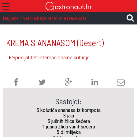
☰
Najveća hrvatska baza restorana i recepata
KREMA S ANANASOM
(Desert)
Specijalitet Internacionalne kuhinje
Sastojci:
5 kolutića ananasa iz kompota
3 jaja
5 jušnih žlica šećera
1 jušna žlica vanil-šećera
5 dl mlijeka