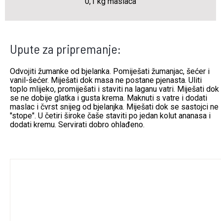
0,1 kg maslaca
Upute za pripremanje:
Odvojiti žumanke od bjelanka. Pomiješati žumanjac, šećer i
vanil-šećer. Miješati dok masa ne postane pjenasta. Uliti
toplo mlijeko, promiješati i staviti na laganu vatri. Miješati dok
se ne dobije glatka i gusta krema. Maknuti s vatre i dodati
maslac i čvrst snijeg od bjelanjka. Miješati dok se sastojci ne
"stope". U četiri široke čaše staviti po jedan kolut ananasa i
dodati kremu. Servirati dobro ohlađeno.