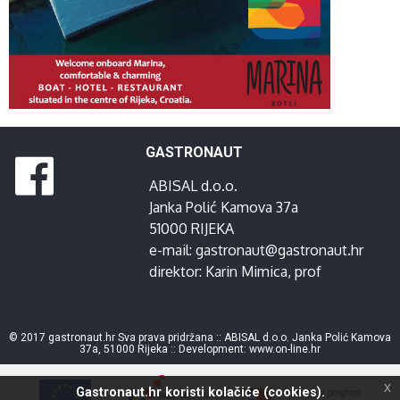
GASTRONAUT
ABISAL d.o.o.
Janka Polić Kamova 37a
51000 RIJEKA
e-mail:
gastronaut@gastronaut.hr
direktor:
Karin Mimica
, prof
© 2017 gastronaut.hr Sva prava pridržana :: ABISAL d.o.o. Janka Polić Kamova
37a, 51000 Rijeka :: Development:
www.on-line.hr
x
Gastronaut.hr koristi kolačiće (cookies).