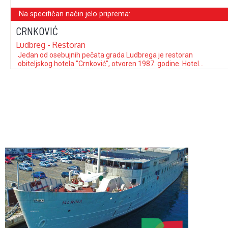
Na specifičan način jelo priprema:
CRNKOVIĆ
Ludbreg - Restoran
Jedan od osebujnih pečata grada Ludbrega je restoran
obiteljskog hotela "Crnković", otvoren 1987. godine. Hotel
Crnković smješten je u središtu Ludbrega, u kući izgrađenoj
krajem 19. stoljeća, koja je obnovljena, ali je zadržala izgled koji
podsjeća na njezinu bogatu povijest. O uspješnom poslovanju
hotela brine se cjelokupna obitelj Crnković. Velika …