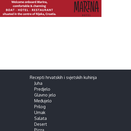
Recepti hrvatskih i svjetskih kuhinja
Juha
Predjelo
Glavno jelo
Međujelo
Prilog
Umak
Salata
Desert
Pizza