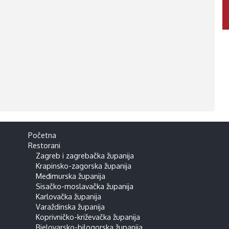
Početna
Restorani
Zagreb i zagrebačka županija
Krapinsko-zagorska županija
Međimurska županija
Sisačko-moslavačka županija
Karlovačka županija
Varaždinska županija
Koprivničko-križevačka županija
Bjelovarsko-bilogorska županija