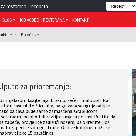
za restorana i recepata
BLOG
100 VODEĆIH RESTORANA
KONTAKT
EDJELO
TEMA TJEDNA
KRAPINSKO-ZAGORSKA ŽUPANIJA
GLASANJE
KNJIGE
ZANIMLJIVOSTI
kuhinje
Palačinke
ĐUJELO
KLUB
SISAČKO-MOSLAVAČKA ŽUPANIJA
GASTRO REGIJE
AK
VARAŽDINSKA ŽUPANIJA
SERT
BJELOVARSKO-BILOGORSKA ŽUPANIJA
PICI
LIČKO-SENJSKA ŽUPANIJA
Upute za pripremanje:
POŽEŠKO-SLAVONSKA ŽUPANIJA
ZADARSKA ŽUPANIJA
U mlijeko umiksajte jaja, brašno, šećer i malo soli. Na
ŠIBENSKO-KNINSKA ŽUPANIJA
teflon tavu ulijte žlicu ulja, pa ga kada se ugrije odlijte
tako da tava bude samo zamašćena. Grabilicom
SPLITSKO-DALMATINSKA ŽUPANIJA
(šefarkom) od oko 1 dl razlijte smjesu po tavi. Pustite da
se zapeče, provjerite zadižući nožem, pa okrenite i još
DUBROVAČKO-NERETVANSKA ŽUPANIJA
malo zapecite s druge strane. Od ove količine može se
napraviti oko 15 palačinka.