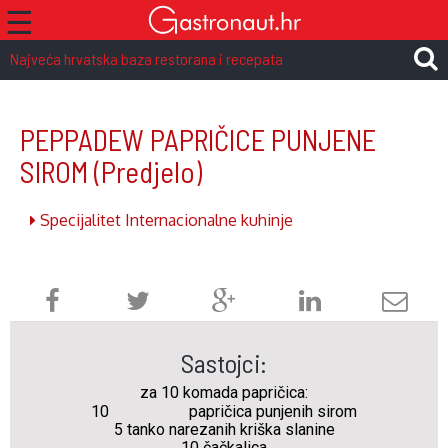
☰
Najveća hrvatska baza restorana i recepata
PEPPADEW PAPRIČICE PUNJENE
SIROM
(Predjelo)
Specijalitet Internacionalne kuhinje
Sastojci:
za 10 komada papričica:
10
papričica punjenih sirom
5 tanko narezanih kriška slanine
10 čačkalica