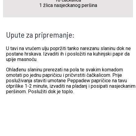
1 žlica nasjeckanog peršina
Upute za pripremanje:
U tavi na vrućem ulju popržiti tanko narezanu slaninu dok ne
postane hrskava. Izvaditi ih i posložiti na kuhinjski papir da
upije masnoću.
Ohlađenu slaninu prerezati na pola te svakim komadom
omotati po jednu papričicu i pričvrstiti čačkalicom. Prije
posluživanja staviti umotane Peppadew papričice na tavu
otprilike 1-2 minute, izvaditi na pladanj i posipati nasjeckanim
peršinom. Poslužiti dok je toplo.