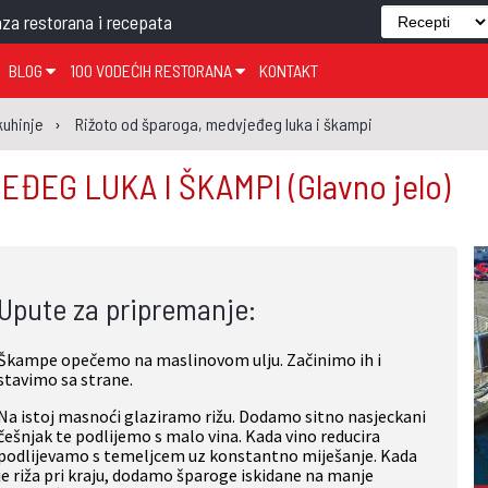
za restorana i recepata
BLOG
100 VODEĆIH RESTORANA
KONTAKT
EDJELO
TEMA TJEDNA
KRAPINSKO-ZAGORSKA ŽUPANIJA
GLASANJE
KNJIGE
ZANIMLJIVOSTI
kuhinje
Rižoto od šparoga, medvjeđeg luka i škampi
ĐUJELO
KLUB
SISAČKO-MOSLAVAČKA ŽUPANIJA
GASTRO REGIJE
JEĐEG LUKA I ŠKAMPI
(Glavno jelo)
AK
VARAŽDINSKA ŽUPANIJA
SERT
BJELOVARSKO-BILOGORSKA ŽUPANIJA
PICI
LIČKO-SENJSKA ŽUPANIJA
Upute za pripremanje:
POŽEŠKO-SLAVONSKA ŽUPANIJA
ZADARSKA ŽUPANIJA
Škampe opečemo na maslinovom ulju. Začinimo ih i
ŠIBENSKO-KNINSKA ŽUPANIJA
stavimo sa strane.
SPLITSKO-DALMATINSKA ŽUPANIJA
Na istoj masnoći glaziramo rižu. Dodamo sitno nasjeckani
češnjak te podlijemo s malo vina. Kada vino reducira
DUBROVAČKO-NERETVANSKA ŽUPANIJA
podlijevamo s temeljcem uz konstantno miješanje. Kada
je riža pri kraju, dodamo šparoge iskidane na manje