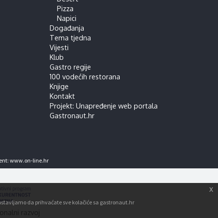
Pizza
Napici
Događanja
Tema tjedna
Vijesti
Klub
Gastro regije
100 vodećih restorana
Knjige
Kontakt
Projekt: Unapređenje web portala
Gastronaut.hr
ent:
www.on-line.hr
x
tpostavljamo da prihvaćate sve kolačiće sa gastronaut.hr
onalni razvoj