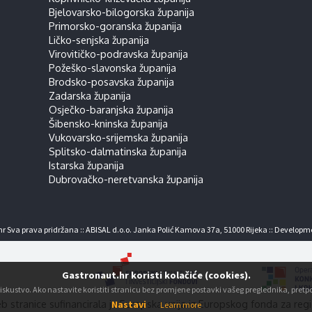
Bjelovarsko-bilogorska županija
Primorsko-goranska županija
Ličko-senjska županija
Virovitičko-podravska županija
Požeško-slavonska županija
Brodsko-posavska županija
Zadarska županija
Osječko-baranjska županija
Šibensko-kninska županija
Vukovarsko-srijemska županija
Splitsko-dalmatinska županija
Istarska županija
Dubrovačko-neretvanska županija
r Sva prava pridržana :: ABISAL d.o.o. Janka Polić Kamova 37a, 51000 Rijeka :: Developm
Gastronaut.hr koristi kolačiće (cookies).
ko iskustvo. Ako nastavite koristiti stranicu bez promjene postavki vašeg preglednika, pre
b stranice sufinancirala je Europska unija iz Europskog fonda za regi
Nastavi
Learn more