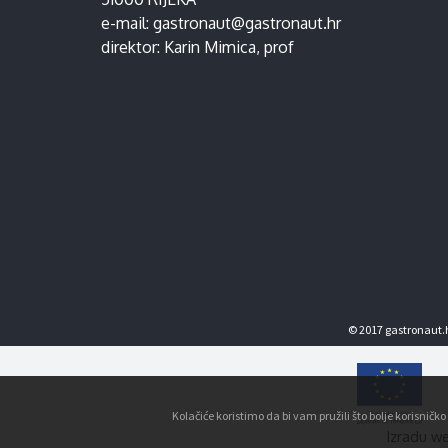
e-mail:
gastronaut@gastronaut.hr
direktor:
Karin Mimica
, prof
© 2017 gastronaut.h
Kolačiće koristimo da bi vam pružili što bolje korisnič
Izradu we