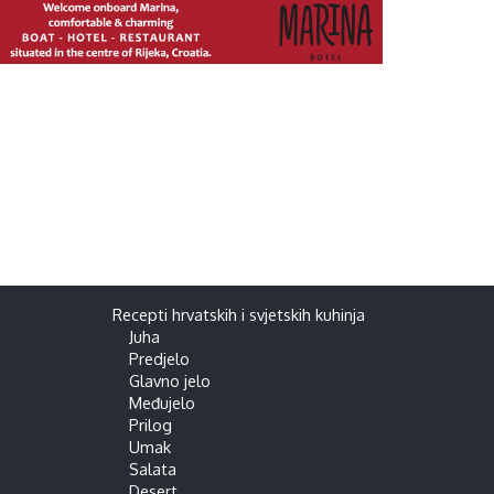
Recepti hrvatskih i svjetskih kuhinja
Juha
Predjelo
Glavno jelo
Međujelo
Prilog
Umak
Salata
Desert