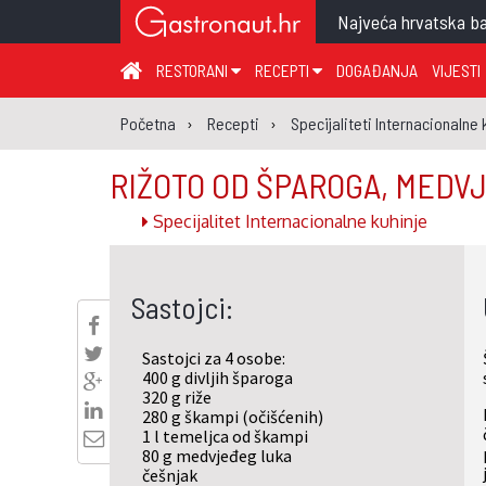
Najveća hrvatska ba
RESTORANI
RECEPTI
DOGAĐANJA
VIJESTI
ZAGREB I ZAGREBAČKA ŽUPANIJA
JUHA
PR
Početna
Recepti
Specijaliteti Internacionalne 
MEĐIMURSKA ŽUPANIJA
GLAVNO JELO
ME
RIŽOTO OD ŠPAROGA, MEDV
KARLOVAČKA ŽUPANIJA
PRILOG
UM
Specijalitet Internacionalne kuhinje
KOPRIVNIČKO-KRIŽEVAČKA ŽUPANIJA
SALATA
DE
PRIMORSKO-GORANSKA ŽUPANIJA
PIZZA
NA
Sastojci:
VIROVITIČKO-PODRAVSKA ŽUPANIJA
BRODSKO-POSAVSKA ŽUPANIJA
Sastojci za 4 osobe:
OSJEČKO-BARANJSKA ŽUPANIJA
400 g divljih šparoga
320 g riže
VUKOVARSKO-SRIJEMSKA ŽUPANIJA
280 g škampi (očišćenih)
1 l temeljca od škampi
ISTARSKA ŽUPANIJA
80 g medvjeđeg luka
češnjak