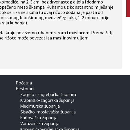
komadiće, na 2-3 cm, bez drvenastog dijela i dodamo
opečeno meso škampa. Kuhamo uz konstantno miješanje
dok se riža ne skuha (u ovaj rižoto dodana je pasta od
miksanog blanširanog medvjeđeg luka, 1-2 minute prije
kraja kuhanja).
Na kraju povežemo ribanim sirom i maslacem. Prema želji
se rižoto može povezati sa maslinovim uljem.
Početna
Restorani
Zagreb i zagrebačka županija
Krapinsko-zagorska županija
Međimurska županija
Sisačko-moslavačka županija
Karlovačka županija
Varaždinska županija
Koprivničko-križevačka županija