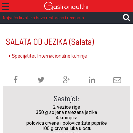
☰
Najveća hrvatska baza restorana i recepata
SALATA OD JEZIKA
(Salata)
Specijalitet Internacionalne kuhinje
Sastojci:
2 vezice rige
350 g soljena narezana jezika
4 krumpira
polovica crvene i polovica žute paprike
100 g crvena luka u octu