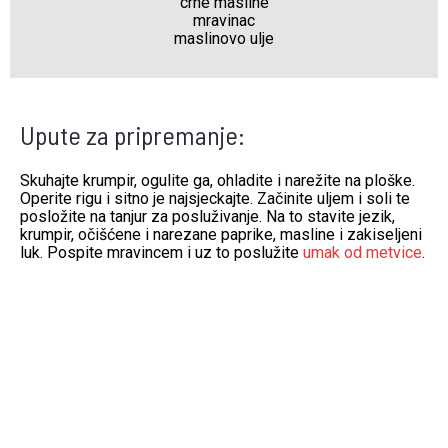
crne masline
mravinac
maslinovo ulje
Upute za pripremanje:
Skuhajte krumpir, ogulite ga, ohladite i narežite na ploške.
Operite rigu i sitno je najsjeckajte. Začinite uljem i soli te
posložite na tanjur za posluživanje. Na to stavite jezik,
krumpir, očišćene i narezane paprike, masline i zakiseljeni
luk. Pospite mravincem i uz to poslužite
umak od metvice
.