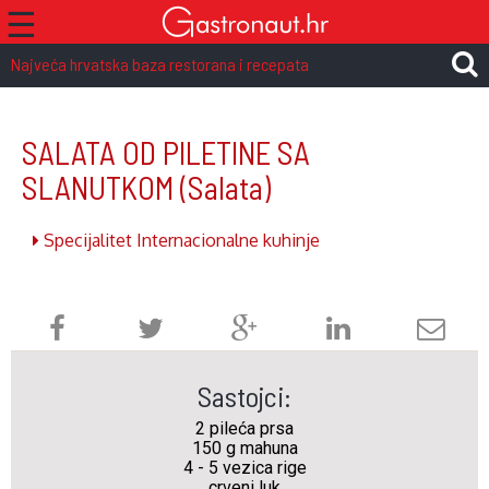
☰
Najveća hrvatska baza restorana i recepata
SALATA OD PILETINE SA
SLANUTKOM
(Salata)
Specijalitet Internacionalne kuhinje
Sastojci:
2 pileća prsa
150 g mahuna
4 - 5 vezica rige
crveni luk