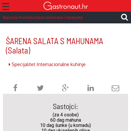
☰
Najveća hrvatska baza restorana i recepata
ŠARENA SALATA S MAHUNAMA
(Salata)
Specijalitet Internacionalne kuhinje
Sastojci:
(za 4 osobe)
60 dag mahuna
10 dag šunke (u komadu)
10 dag ukiseljenih gljiva