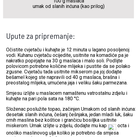
100 g maslaca
umak od slanih inćuna (kao prilog)
Upute za pripremanje:
Očistite cvjetaču i kuhajte je 12 minuta u lagano posoljenoj
vodi. Kuhanu cvjetaču ocijedite, usitnite na komadiće pa je
nakratko popirjajte na 30 g maslaca i malo soli. Podlijte
polovicom potrebne količine mlijeka i pustite da se polako
zgusne. Cvjetaču tada usitnite mikserom pa joj dodajte
bešamel kojeg ste napravili od 40 g maslaca, brašna i
preostalog mlijeka, umućena jaja i veliku šaku parmezana.
Smjesu izlijte u maslacem namaštenu vatrostalnu zdjelu i
kuhajte na pari pola sata na 180 °C.
Složenac poslužite topao, začinjen Umakom od slanih inćuna:
desetak slanih inćuna, češanj češnjaka, jedan mladi luk, šaku
crnih maslina bez koštice i grančicu bosiljka usitnite
miskerom. Umak izlijte u zdjelu, dodajte mu kap
octa i
onoliko maslinovog ulja koliko je potrebno da smjesa