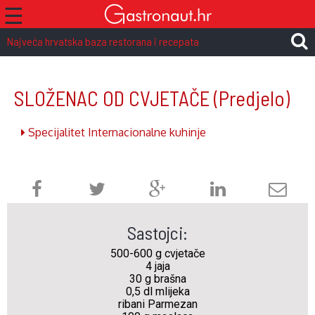
☰
Najveća hrvatska baza restorana i recepata
SLOŽENAC OD CVJETAČE
(Predjelo)
Specijalitet Internacionalne kuhinje
Sastojci:
500-600 g cvjetače
4 jaja
30 g brašna
0,5 dl mlijeka
ribani Parmezan