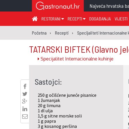
Najveća hrvatska ba
RESTORANI
RECEPTI
DOGAĐANJA
VIJESTI
ZAGREB I ZAGREBAČKA ŽUPANIJA
JUHA
PR
Početna
Recepti
Specijaliteti Internacionalne 
MEĐIMURSKA ŽUPANIJA
GLAVNO JELO
ME
TATARSKI BIFTEK
(Glavno jel
KARLOVAČKA ŽUPANIJA
PRILOG
UM
Specijalitet Internacionalne kuhinje
KOPRIVNIČKO-KRIŽEVAČKA ŽUPANIJA
SALATA
DE
PRIMORSKO-GORANSKA ŽUPANIJA
PIZZA
NA
Sastojci:
VIROVITIČKO-PODRAVSKA ŽUPANIJA
BRODSKO-POSAVSKA ŽUPANIJA
250 g očišćene juneće pisanice
OSJEČKO-BARANJSKA ŽUPANIJA
1 žumanjak
20 g limuna
VUKOVARSKO-SRIJEMSKA ŽUPANIJA
1 dl ulja
1,5 g sitne morske soli
ISTARSKA ŽUPANIJA
1 g papra
3 g kosanog peršina