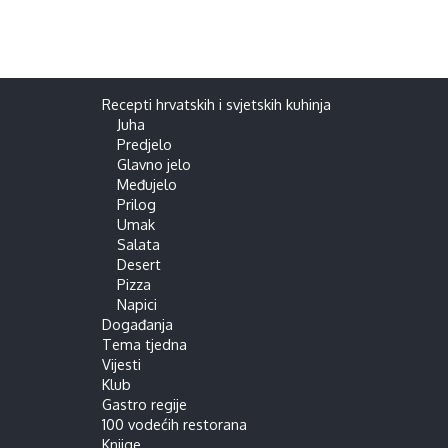
Recepti hrvatskih i svjetskih kuhinja
Juha
Predjelo
Glavno jelo
Međujelo
Prilog
Umak
Salata
Desert
Pizza
Napici
Događanja
Tema tjedna
Vijesti
Klub
Gastro regije
100 vodećih restorana
Knjige