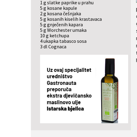
1 g slatke paprike u prahu
5 g kosane kapule
2 g kosana češnjaka
5 g kosanih kiselih krastavaca
5 g gnječenih kapara
5 g Worchester umaka
10 g ketchupa
4 ukapka tabasco sosa
3 dl Cognaca