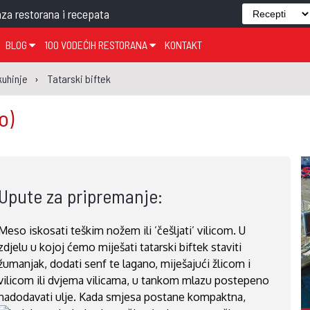
za restorana i recepata
BLOG
100 VODEĆIH RESTORANA
KONTAKT
EDJELO
TEMA TJEDNA
KRAPINSKO-ZAGORSKA ŽUPANIJA
GLASANJE
KNJIGE
ZANIMLJIVOSTI
kuhinje
Tatarski biftek
ĐUJELO
KLUB
SISAČKO-MOSLAVAČKA ŽUPANIJA
GASTRO REGIJE
o)
AK
VARAŽDINSKA ŽUPANIJA
SERT
BJELOVARSKO-BILOGORSKA ŽUPANIJA
PICI
LIČKO-SENJSKA ŽUPANIJA
Upute za pripremanje:
POŽEŠKO-SLAVONSKA ŽUPANIJA
ZADARSKA ŽUPANIJA
Meso iskosati teškim nožem ili ’češljati’ vilicom. U
ŠIBENSKO-KNINSKA ŽUPANIJA
zdjelu u kojoj ćemo miješati tatarski biftek staviti
SPLITSKO-DALMATINSKA ŽUPANIJA
žumanjak, dodati senf te lagano, miješajući žlicom i
vilicom ili dvjema vilicama, u tankom mlazu postepeno
DUBROVAČKO-NERETVANSKA ŽUPANIJA
nadodavati ulje. Kada smjesa postane kompaktna,