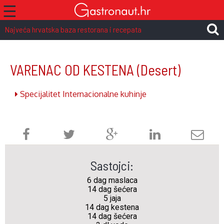
☰
Najveća hrvatska baza restorana i recepata
VARENAC OD KESTENA
(Desert)
Specijalitet Internacionalne kuhinje
Sastojci:
6 dag maslaca
14 dag šećera
5 jaja
14 dag kestena
14 dag šećera