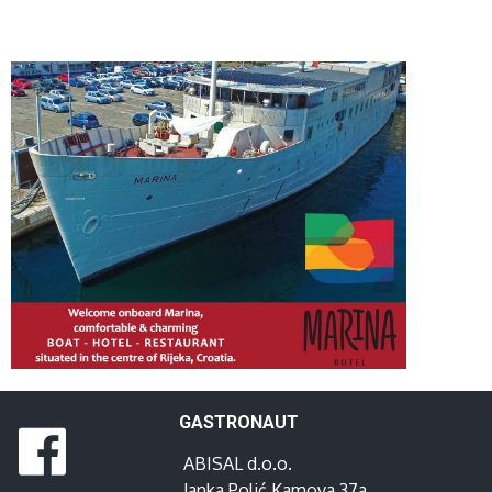
GASTRONAUT
ABISAL d.o.o.
Janka Polić Kamova 37a