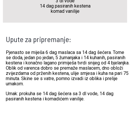
3 dl vode
14 dag pasiranih kestena
komad vanilije
Upute za pripremanje:
Pjenasto se miješa 6 dag maslaca sa 14 dag šećera. Tome
se doda, jedan po jedan, 5 žumanjaka i 14 kuhanih, pasiranih
kestena i konačno lagano primiješa tvrdi snijeg od 4 bjelanjka.
Oblik od varenca dobro se premaže maslacem, dno obloži
zvijezdama od prženih kestena, ulije smjesa i kuha na pari 75
minuta. Skine se s vatre, pomno izvadi iz oblika i prelije
umakom.
Umak: prokuha se 14 dag šećera sa 3 dl vode, 14 dag
pasiranih kestena i komadićem vanilije.