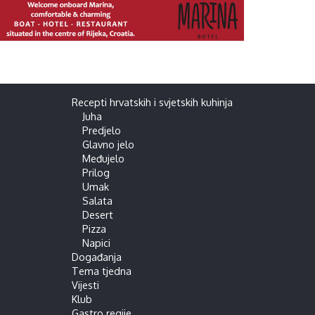
Recepti hrvatskih i svjetskih kuhinja
Juha
Predjelo
Glavno jelo
Međujelo
Prilog
Umak
Salata
Desert
Pizza
Napici
Događanja
Tema tjedna
Vijesti
Klub
Gastro regije