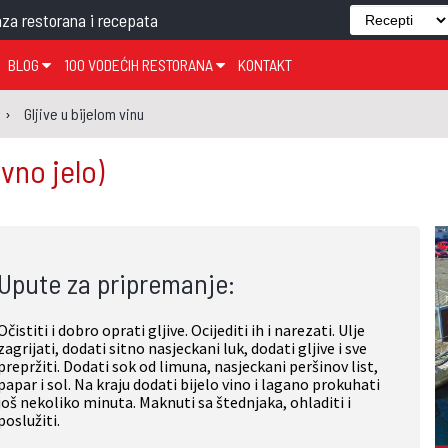
za restorana i recepata
BLOG
100 VODEĆIH RESTORANA
KONTAKT
EDJELO
TEMA TJEDNA
KRAPINSKO-ZAGORSKA ŽUPANIJA
GLASANJE
KNJIGE
ZANIMLJIVOSTI
Gljive u bijelom vinu
ĐUJELO
KLUB
SISAČKO-MOSLAVAČKA ŽUPANIJA
GASTRO REGIJE
avno jelo)
AK
VARAŽDINSKA ŽUPANIJA
SERT
BJELOVARSKO-BILOGORSKA ŽUPANIJA
PICI
LIČKO-SENJSKA ŽUPANIJA
Upute za pripremanje:
POŽEŠKO-SLAVONSKA ŽUPANIJA
ZADARSKA ŽUPANIJA
Očistiti i dobro oprati gljive. Ocijediti ih i narezati. Ulje
ŠIBENSKO-KNINSKA ŽUPANIJA
zagrijati, dodati sitno nasjeckani luk, dodati gljive i sve
prepržiti. Dodati sok od limuna, nasjeckani peršinov list,
SPLITSKO-DALMATINSKA ŽUPANIJA
papar i sol. Na kraju dodati bijelo vino i lagano prokuhati
još nekoliko minuta. Maknuti sa štednjaka, ohladiti i
DUBROVAČKO-NERETVANSKA ŽUPANIJA
poslužiti.