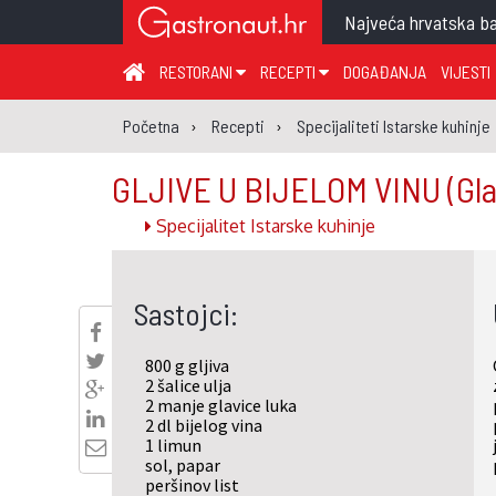
Najveća hrvatska ba
RESTORANI
RECEPTI
DOGAĐANJA
VIJESTI
ZAGREB I ZAGREBAČKA ŽUPANIJA
JUHA
PR
Početna
Recepti
Specijaliteti Istarske kuhinje
MEĐIMURSKA ŽUPANIJA
GLAVNO JELO
ME
GLJIVE U BIJELOM VINU
(Gl
KARLOVAČKA ŽUPANIJA
PRILOG
UM
Specijalitet Istarske kuhinje
KOPRIVNIČKO-KRIŽEVAČKA ŽUPANIJA
SALATA
DE
PRIMORSKO-GORANSKA ŽUPANIJA
PIZZA
NA
Sastojci:
VIROVITIČKO-PODRAVSKA ŽUPANIJA
BRODSKO-POSAVSKA ŽUPANIJA
800 g gljiva
OSJEČKO-BARANJSKA ŽUPANIJA
2 šalice ulja
2 manje glavice luka
VUKOVARSKO-SRIJEMSKA ŽUPANIJA
2 dl bijelog vina
1 limun
ISTARSKA ŽUPANIJA
sol, papar
peršinov list