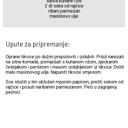
šalica kuhane riže
2 dl soka od rajčice
ribani parmezan
maslinovo ulje
Upute za pripremanje:
Oprane tikvice po dužini prepoloviti i izdubiti. Pršut narezati
na sitne komade, pomiješati s kuhanom rižom, sjeckanim
češnjakom i peršinom i masom izdubljenom iz tikvica. Doliti
malo maslinovog uilja. Napuniti tikvice smjesom.
Sve složiti u lim obložen masnim papirom, preliti sokom od
rajčice i posuti naribanim parmezanom. Peći u zagrijanoj
pećnici.