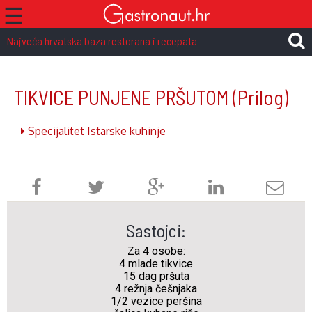
☰
Najveća hrvatska baza restorana i recepata
TIKVICE PUNJENE PRŠUTOM
(Prilog)
Specijalitet Istarske kuhinje
Sastojci:
Za 4 osobe:
4 mlade tikvice
15 dag pršuta
4 režnja češnjaka
1/2 vezice peršina