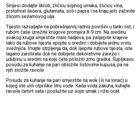
Smjesi dodajte škrob, žličicu sojinog umaka, žličicu vina,
prstohvat šećera, glutamata, soli i papra i na kraju jelo začinite
žlicom sezamovog ulja.
Tijesto razvaljajte na pobrašnjenoj radnoj površini u tanki list, i
rubom čaše izrežite krugove promjera 8-9 cm. Na sredinu
svakog kruga smjestite malo nadjeva, pa zalijepite krajeve
tako da rubove tijesta spojite u sredini i dobijete jednu vrstu
svežnjića. Imajte strpljenja da, dok lijepite rubove tijesta, iste
lagano zarotirate dok ne dobijete dekorativne zareze i
udubinu u sredini na koju ćete položiti zrno graška. Šupljikavu
posudu za kuhanje na pari obložite listovima kupusa, pa na
njih složite raviole.
Posudu za kuhanje na pari smjestite na wok (ili na lonac) u
kojeg ste ulili otprilike litru vode. Kada voda zakuha, kuhajte
raviole četvrt sata i poslužite uz sojin umak i rižin ocat.