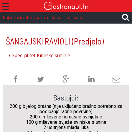
☰
Najveća hrvatska baza restorana i recepata
ŠANGAJSKI RAVIOLI
(Predjelo)
Specijalitet Kineske kuhinje
Sastojci:
200 g bijelog brašna (nije uključeno brašno potrebno za
posipanje radne površine)
200 g mljevene nemasne svinjetine
100 g mljevene svježe svinjske slanine
2 usitnjena mlada luka