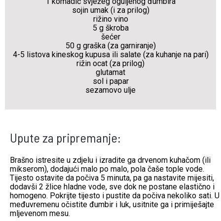
1 komadić svježeg oguljenog đumbira
sojin umak (i za prilog)
rižino vino
5 g škroba
šećer
50 g graška (za garniranje)
4-5 listova kineskog kupusa ili salate (za kuhanje na pari)
rižin ocat (za prilog)
glutamat
sol i papar
sezamovo ulje
Upute za pripremanje:
Brašno istresite u zdjelu i izradite ga drvenom kuhačom (ili
mikserom), dodajući malo po malo, pola čaše tople vode.
Tijesto ostavite da počiva 5 minuta, pa ga nastavite mijesiti,
dodavši 2 žlice hladne vode, sve dok ne postane elastično i
homogeno. Pokrijte tijesto i pustite da počiva nekoliko sati. U
međuvremenu očistite đumbir i luk, usitnite ga i primiješajte
mljevenom mesu.